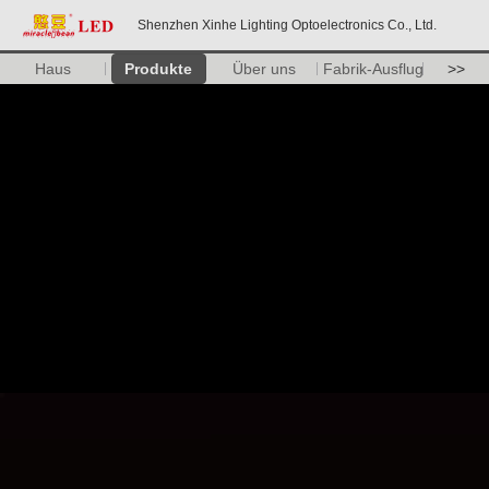
Shenzhen Xinhe Lighting Optoelectronics Co., Ltd.
Haus
Produkte
Über uns
Fabrik-Ausflug
>>