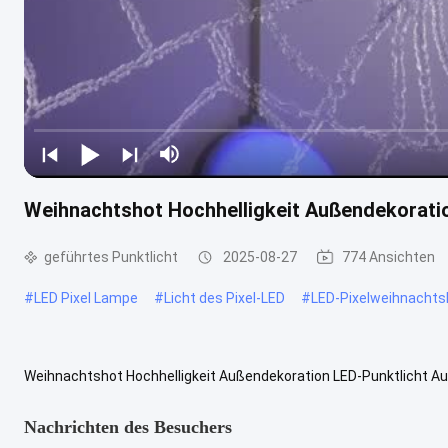
Weihnachtshot Hochhelligkeit Außendekorati
geführtes Punktlicht
2025-08-27
774 Ansichten
#
LED Pixel Lampe
#
Licht des Pixel-LED
#
LED-Pixelweihnachtsl
Weihnachtshot Hochhelligkeit Außendekoration LED-Punktlicht Au
Modellnummer XH-G2001P12 Typ Pixelpunktlichtquelle LED-Quelle D
Nachrichten des Besuchers