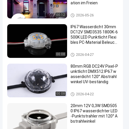
ation im Freien
LED-Punktlichtquelle
00:12
2026-05-26
IP67 Wasserdicht 30mm
DC12V SMD3535 1800K-6
500K LED Punktlicht Flexi
bles PC-Material Beleuch
tung
LED-Punktlichtquelle
00:08
2026-04-27
80mm RGB DC24V Pixel-P
unktlicht DMX512 IP67 w
asserdicht 120° Abstrahl
winkel UV-beständig
LED-Punktlichtquelle
00:08
2026-04-22
20mm 12V 0,3W SMD505
0 IP67 wasserdichter LED
-Punktstrahler mit 120° A
bstrahlwinkel