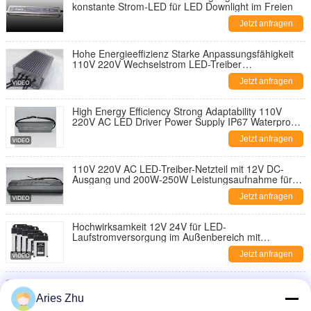
konstante Strom-LED für LED Downlight im Freien
Jetzt anfragen
Hohe Energieeffizienz Starke Anpassungsfähigkeit
110V 220V Wechselstrom LED-Treiber
Stromversorgung IP67 wasserdicht
Jetzt anfragen
High Energy Efficiency Strong Adaptability 110V
220V AC LED Driver Power Supply IP67 Waterproof
For Commercial LED light
Jetzt anfragen
110V 220V AC LED-Treiber-Netzteil mit 12V DC-
Ausgang und 200W-250W Leistungsaufnahme für
kommerzielle LED-Beleuchtung
Jetzt anfragen
Hochwirksamkeit 12V 24V für LED-
Laufstromversorgung im Außenbereich mit
Kurzschlussschutz AC DC für Beleuchtungsprojekte
Jetzt anfragen
Hochleistungs 120W wasserdichtes Outdoor Indoor
Led-Licht Stromversorgung Treiber mit DC12V
Aries Zhu
Ausgang