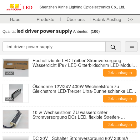
Shenzhen Xinhe Lighting Optoelectronics Co., Ltd.
Haus
Produkte
Über uns
Fabrik-Ausflug
>>
led driver power supply
Qualität
Anbieter.
(100)
Hocheffiziente LED-Treiber-Stromversorgung
Wasserdicht IP67 LED-Gitterbildschirm LED-Modul
LED-Punktlicht 110-240AC konstante Spannung
Jetzt anfragen
Ökonomie 12V/24V 400W Wechselstrom zu
Gleichstrom LED-Treiber Ultra-Dünne schlanke LED-
Schaltvorrichtung für Innenbeleuchtung
Jetzt anfragen
10 w-Wechselstrom ZU wasserdichter
Stromversorgung DCs LED, flexible Streifen-
Stromversorgung Metall-Shells
Jetzt anfragen
DC 30V - Schalter-Stromversorgung 60V 330mA