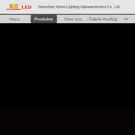
Shenzhen Xinhe Lighting Optoelectronics Co., Ltd.
Haus
Produkte
Über uns
Fabrik-Ausflug
>>