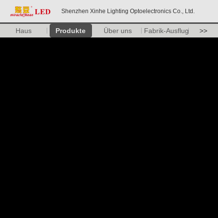
Shenzhen Xinhe Lighting Optoelectronics Co., Ltd.
Haus
Produkte
Über uns
Fabrik-Ausflug
>>