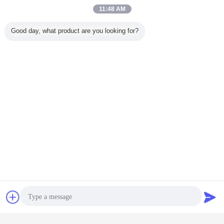
11:48 AM
Good day, what product are you looking for?
Kommerzielle LED Flutlicht
Umbauten:
,
industrielle geführte Flutlichter im Freien
außen Flutlicht
,
Erhalten Sie den besten Preis für
Plaudern
Referenzen
20MM führte 30MM dauerhaftes
Feiertags-Licht 5050 Rgb Rgbw
1903 2904 IC Pixel-Punkt-Smart