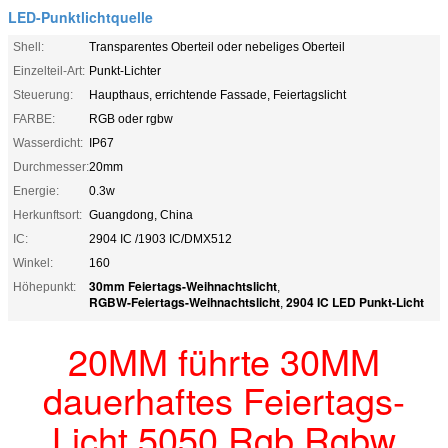
LED-Punktlichtquelle
Shell:
Transparentes Oberteil oder nebeliges Oberteil
Einzelteil-Art:
Punkt-Lichter
Steuerung:
Haupthaus, errichtende Fassade, Feiertagslicht
FARBE:
RGB oder rgbw
Wasserdicht:
IP67
Durchmesser:
20mm
Energie:
0.3w
Herkunftsort:
Guangdong, China
IC:
2904 IC /1903 IC/DMX512
Winkel:
160
30mm Feiertags-Weihnachtslicht
Höhepunkt:
,
RGBW-Feiertags-Weihnachtslicht
2904 IC LED Punkt-Licht
,
20MM führte 30MM
dauerhaftes Feiertags-
Licht 5050 Rgb Rgbw