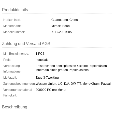
Produktdetails
Herkunftsort:
Guangdong, China
Markenname:
Miracle Bean
Modellnummer:
XH-G2001S05
Zahlung und Versand AGB
Min Bestellmenge:
1 PCS
Preis:
negotiate
Verpackung
Entsprechend dem spätesten 4 kleine Papierkästen
innerhalb eines großen Papierkastens
Informationen:
Lieferzeit:
Tage 3-7working
Zahlungsbedingungen:
Western Union, L/C, D/A, D/P, T/T, MoneyGram, Paypal
Versorgungsmaterial-
200000 PC pro Monat
Fähigkeit:
Beschreibung