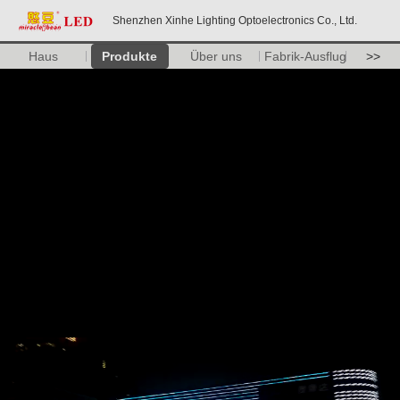
Shenzhen Xinhe Lighting Optoelectronics Co., Ltd.
Haus
Produkte
Über uns
Fabrik-Ausflug
>>