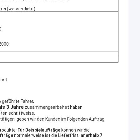
frei (wasserdicht)
C
2000;
Last
e geführte Fahrer,
ls 3 Jahre
.
zusammengearbeitet haben
ten schrittweise.
stätigen, geben wir den Kunden im Folgenden Auftrag
Produkte;
Für Beispielaufträge
können wir die
fträge
normalerweise ist die Lieferfrist
innerhalb 7