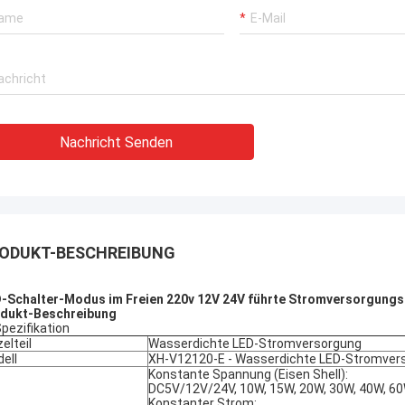
raus getragen, Kaufstiefel in Phasen
nteilt solch eine Art, diese wi…
Nachricht Senden
ODUKT-BESCHREIBUNG
-Schalter-Modus im Freien 220v 12V 24V führte Stromversorgung
dukt-Beschreibung
Spezifikation
zelteil
Wasserdichte LED-Stromversorgung
ell
XH-V12120-E - Wasserdichte LED-Stromver
Konstante Spannung (Eisen Shell):
DC5V/12V/24V, 10W, 15W, 20W, 30W, 40W, 6
Konstanter Strom: