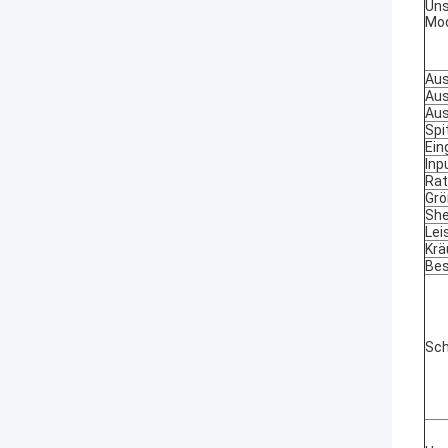
Uns
Mod
Au
Au
Au
Spi
Ei
Inp
Rat
Gr
She
Lei
Krä
Bes
Sc