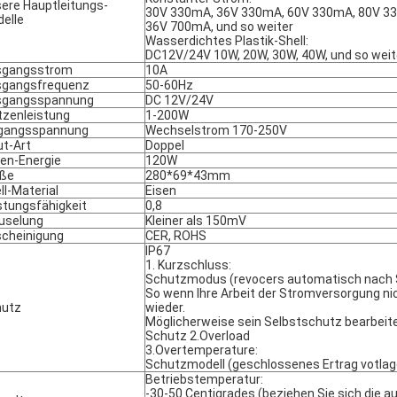
ere Hauptleitungs-
30V 330mA, 36V 330mA, 60V 330mA, 80V 3
elle
36V 700mA, und so weiter
Wasserdichtes Plastik-Shell:
DC12V/24V 10W, 20W, 30W, 40W, und so weit
sgangsstrom
10A
sgangsfrequenz
50-60Hz
sgangsspannung
DC 12V/24V
tzenleistung
1-200W
ngangsspannung
Wechselstrom 170-250V
ut-Art
Doppel
en-Energie
120W
öße
280*69*43mm
ll-Material
Eisen
stungsfähigkeit
0,8
uselung
Kleiner als 150mV
cheinigung
CER, ROHS
IP67
1. Kurzschluss:
Schutzmodus (revocers automatisch nach S
So wenn Ihre Arbeit der Stromversorgung nic
hutz
wieder.
Möglicherweise sein Selbstschutz bearbeite
Schutz 2.Overload
3.Overtemperature:
Schutzmodell (geschlossenes Ertrag votlage
Betriebstemperatur:
-30-50 Centigrades (beziehen Sie sich die au