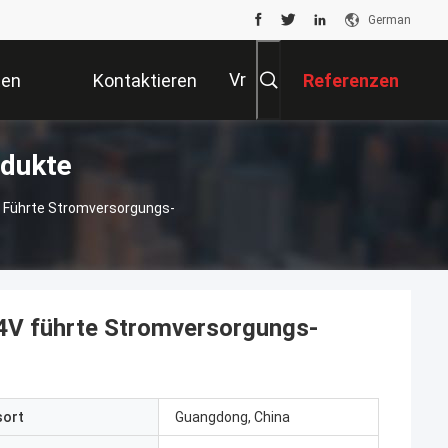
German
Vr
ten
Kontaktieren
Referenzen
D-Stromversorgung Produkte
Sie Uns
V Führte Stromversorgungs-
4V führte Stromversorgungs-
sort
Guangdong, China