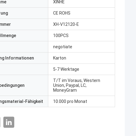
ame
XINHE
erung
CE ROHS
ummer
XH-V12120-E
ellmenge
100PCS
negotiate
ng Informationen
Karton
5-7 Werktage
T/T im Voraus, Western
bedingungen
Union, Paypal, LC,
MoneyGram
gsmaterial-Fähigkeit
10.000 pro Monat