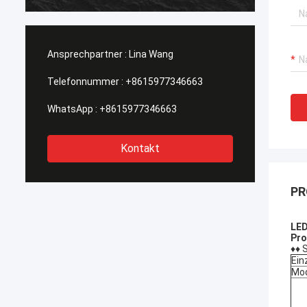
heraus getragen, Kaufstiefel in Phasen
he
einteilt solch eine Art, diese wi…
ei
Ansprechpartner :
Lina Wang
Telefonnummer :
+8615977346663
WhatsApp :
+8615977346663
Kontakt
PR
LED
Pro
♦♦ 
Ein
Mod