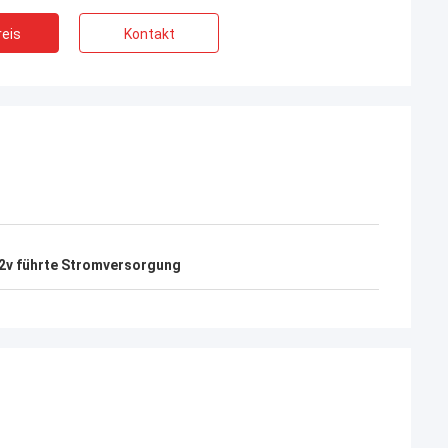
eis
Kontakt
2v führte Stromversorgung
aniel
g ist, ich möchte eine
enarbeit mit Ihrer
lich gut.