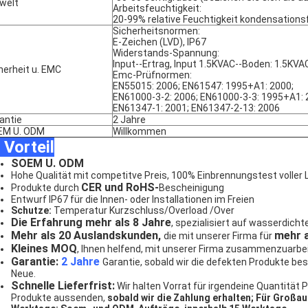
welt
Arbeitsfeuchtigkeit:
20-99% relative Feuchtigkeit kondensations
Sicherheitsnormen:
E-Zeichen (LVD), IP67
Widerstands-Spannung:
Input--Ertrag, Input 1.5KVAC--Boden: 1.5KVA
herheit u. EMC
Emc-Prüfnormen:
EN55015: 2006; EN61547: 1995+A1: 2000;
EN61000-3-2: 2006; EN61000-3-3: 1995+A1: 
EN61347-1: 2001; EN61347-2-13: 2006
antie
2 Jahre
EM U. ODM
Willkommen
 Vorteil
SOEM U. ODM
Hohe Qualität mit competitve Preis, 100% Einbrennungstest voller 
CER und RoHS-
Produkte durch
Bescheinigung
Entwurf IP67 für die Innen- oder Installationen im Freien
Schutze:
Temperatur Kurzschluss/Overload /Over
Die Erfahrung mehr als 8 Jahre
, spezialisiert auf wasserdicht
Mehr als 20 Auslandskunden,
mehr a
die mit unserer Firma für
Kleines MOQ
, Ihnen helfend, mit unserer Firma zusammenzuarbei
Garantie:
2 Jahre
Garantie, sobald wir die defekten Produkte be
Neue.
Schnelle Lieferfrist:
Wir halten Vorrat für irgendeine Quantität 
Produkte aussenden,
sobald wir die Zahlung erhalten;
Für Großau