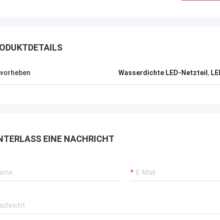
ODUKTDETAILS
vorheben
Wasserdichte LED-Netzteil
,
LE
NTERLASS EINE NACHRICHT
Shally
Shaty
ekauft, ist ein Paar ähnliche
Bevor gekauft, ist ein Pa
tische Kopfstiefel,
quadratische Kopfstiefe
appearance sehr hoch, weil
winterappearance sehr h
enzupassen zu ist gut, jetzt
zusammenzupassen zu is