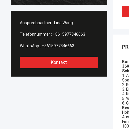
heraus
einteil
Ansprechpartner :
Lina Wang
Telefonnummer :
+8615977346663
WhatsApp :
+8615977346663
PR
Kon
Kontakt
36V
Sch
1. 
Spa
2. 
3. 
4. 
5. 
6. 
Bes
Hoh
Aus
Fir
100