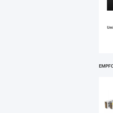
Umb
EMPFO