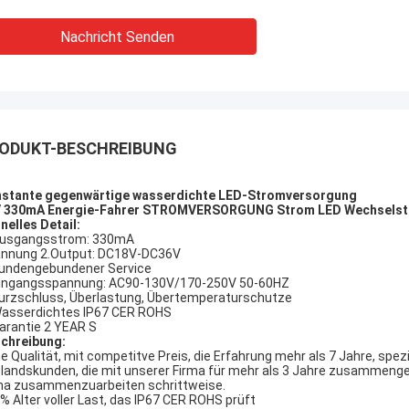
 getragen, Kaufstiefel in Phasen
heraus getragen, Kaufst
t solch eine Art, diese wi…
einteilt solch eine Art, d
Nachricht Senden
ODUKT-BESCHREIBUNG
stante gegenwärtige wasserdichte LED-Stromversorgung
 330mA Energie-Fahrer STROMVERSORGUNG Strom LED Wechselstro
nelles Detail:
Ausgangsstrom: 330mA
nnung 2.Output: DC18V-DC36V
Kundengebundener Service
Eingangsspannung: AC90-130V/170-250V 50-60HZ
Kurzschluss, Überlastung, Übertemperaturschutze
Wasserdichtes IP67 CER ROHS
Garantie 2 YEAR S
chreibung:
e Qualität, mit competitve Preis, die Erfahrung mehr als 7 Jahre, spez
landskunden, die mit unserer Firma für mehr als 3 Jahre zusammengea
ma zusammenzuarbeiten schrittweise.
% Alter voller Last, das IP67 CER ROHS prüft