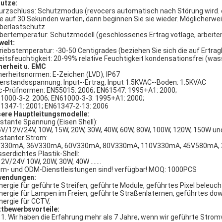
utze:
Kurzschluss: Schutzmodus (revocers automatisch nach Störung wird. e
te auf 30 Sekunden warten, dann beginnen Sie sie wieder. Möglicherwe
Überlastschutz
Übertemperatur: Schutzmodell (geschlossenes Ertrag votlage, arbeiten
elt:
riebstemperatur: -30-50 Centigrades (beziehen Sie sich die auf Ertragl
eitsfeuchtigkeit: 20-99% relative Feuchtigkeit kondensationsfrei (was
herheit u. EMC
herheitsnormen: E-Zeichen (LVD), IP67
erstandsspannung: Input--Ertrag, Input 1.5KVAC--Boden: 1.5KVAC
-Prüfnormen: EN55015: 2006; EN61547: 1995+A1: 2000;
1000-3-2: 2006; EN61000-3-3: 1995+A1: 2000;
1347-1: 2001; EN61347-2-13: 2006
ere Hauptleitungsmodelle:
stante Spannung (Eisen Shell):
V/12V/24V, 10W, 15W, 20W, 30W, 40W, 60W, 80W, 100W, 120W, 150W u
stanter Strom:
330mA, 36V330mA, 60V330mA, 80V330mA, 110V330mA, 45V580mA, 36V
serdichtes Plastik-Shell:
2V/24V 10W, 20W, 30W, 40W .......
m- und ODM-Dienstleistungen sind! verfügbar! MOQ: 1000PCS
wendungen:
Energie für geführte Streifen, geführte Module, geführtes Pixel beleuch
Energie für Lampen im Freien, geführte Straßenlaternen, geführtes down
Energie für CCTV,
tbewerbsvorteile:
Wir haben die Erfahrung mehr als 7 Jahre, wenn wir geführte Stro