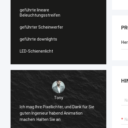
geführte lineare
Beleuchtungsstreifen
PR
geführter Scheinwerfer
geführte downlights
Her
LED-Schienenlicht
HI
Tony
Bevor g
e
Ich mag Ihre Pixellichter, und Dank für Sie
quadra
guten Ingenieur habend Animation
winter
machen. Halten Sie an
zusamm