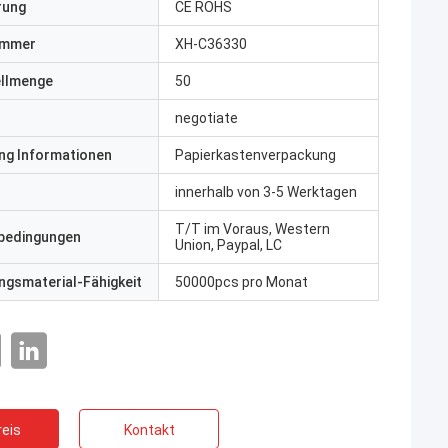
erung
CE ROHS
ummer
XH-C36330
ellmenge
50
negotiate
ng Informationen
Papierkastenverpackung
innerhalb von 3-5 Werktagen
T/T im Voraus, Western
bedingungen
Union, Paypal, LC
gsmaterial-Fähigkeit
50000pcs pro Monat
eis
Kontakt