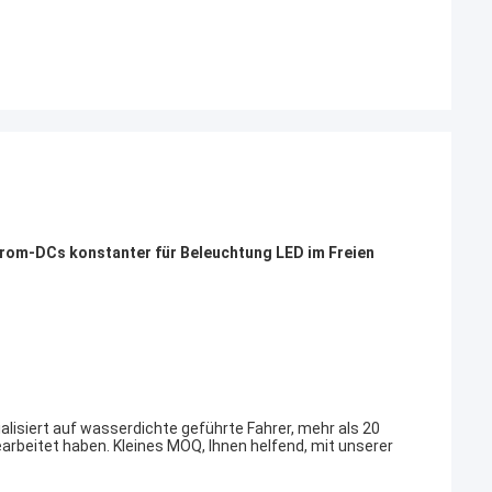
iefel in Phasen
iese wi…
m-DCs konstanter für Beleuchtung LED im Freien
ialisiert auf wasserdichte geführte Fahrer, mehr als 20
rbeitet haben. Kleines MOQ, Ihnen helfend, mit unserer