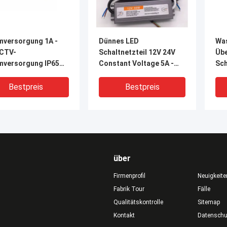
mversorgung 1A -
Dünnes LED
Was
CTV-
Schaltnetzteil 12V 24V
Übe
mversorgung IP65
Constant Voltage 5A -
Sch
2V 24V SMPS
30A 60W IP67 ultra - 400W
Ov
selstrom-30A
Bestpreis
Bestpreis
über
Firmenprofil
Neuigkeite
Fabrik Tour
Fälle
Qualitätskontrolle
Sitemap
V
Kontakt
Datensch