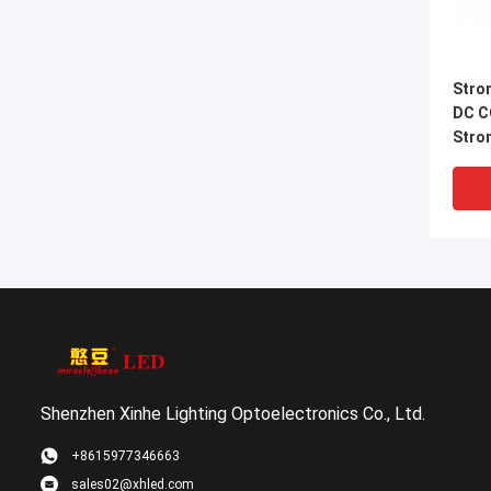
Stro
DC C
Stro
5V 1
Wech
Shenzhen Xinhe Lighting Optoelectronics Co., Ltd.
+8615977346663
sales02@xhled.com