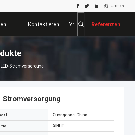
German
Vr
ten
Kontaktieren
Referenzen
Sie Uns
D-Stromversorgung Produkte
 LED-Stromversorgung
D-Stromversorgung
sort
Guangdong, China
ame
XINHE