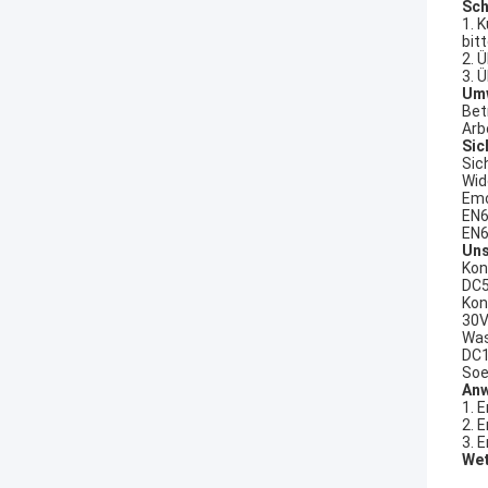
Sch
1. 
bit
2. 
3. 
Umw
Bet
Arb
Sic
Sic
Wid
Emc
EN6
EN6
Uns
Kon
DC5
Kon
30V
Was
DC1
Soe
An
1. 
2. 
3. 
Wet