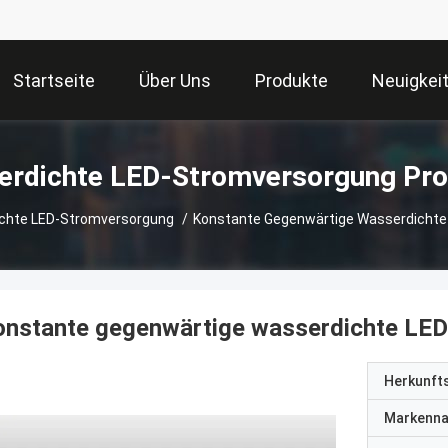
Startseite
Über Uns
Produkte
Neuigkei
Wasserdichte LE
chte LED-Stromversorgung
/
Konstante Gegenwärtige Wasserdichte
onstante gegenwärtige wasserdichte LE
Herkunft
Markenn