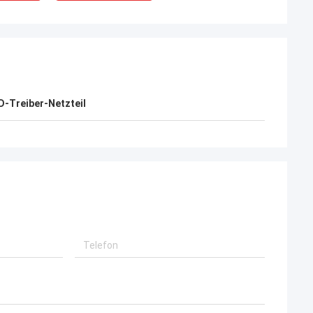
D-Treiber-Netzteil
Daniel
ar ähnliche
Ihre Stromversorgung ist, ich möchte eine
l,
langfristige Zusammenarbeit mit Ihrer
och, weil
Firma aufbauen wirklich gut.
t gut, jetzt