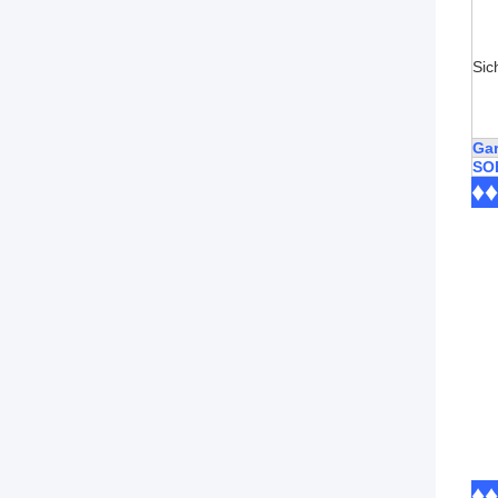
Sic
Gar
SO
♦♦
♦