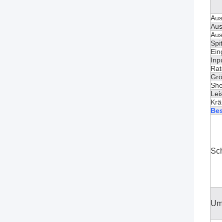
Aus
Aus
Au
Spi
Ein
Inp
Rat
Gr
She
Lei
Krä
Be
Sc
Um