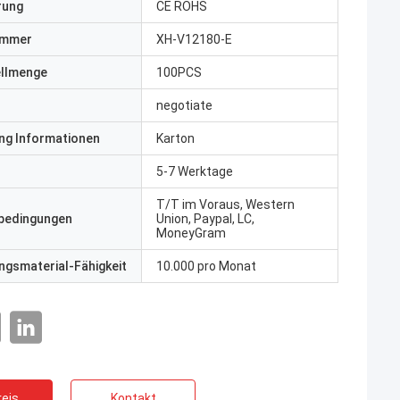
erung
CE ROHS
ummer
XH-V12180-E
ellmenge
100PCS
negotiate
ng Informationen
Karton
5-7 Werktage
T/T im Voraus, Western
bedingungen
Union, Paypal, LC,
MoneyGram
gsmaterial-Fähigkeit
10.000 pro Monat
eis
Kontakt