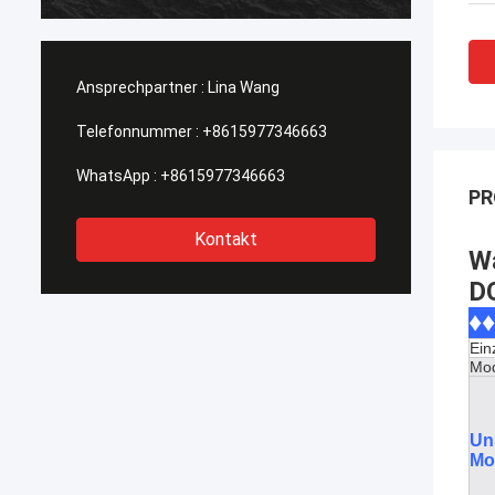
heraus getragen, Kaufstiefel in Phasen
einteilt solch eine Art, diese wi…
Ansprechpartner :
Lina Wang
Telefonnummer :
+8615977346663
WhatsApp :
+8615977346663
PR
Kontakt
Wa
DC
♦♦
Einz
Mod
Un
Mo