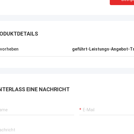
ODUKTDETAILS
vorheben
geführt-Leistungs-Angebot-Tr
NTERLASS EINE NACHRICHT
Shaty
Bevor gekauft, ist ein Paar ähnliche
Ihre Stromversorg
quadratische Kopfstiefel,
langfristige Zusa
winterappearance sehr hoch, weil
Firma aufbauen wir
zusammenzupassen zu ist gut, jetzt