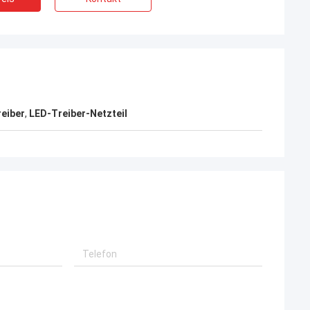
eiber
,
LED-Treiber-Netzteil
Daniel
ung ist, ich möchte eine
mmenarbeit mit Ihrer
klich gut.