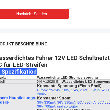
heraus getragen, Kaufstiefel in Phasen
einteilt solch eine Art, diese wi…
Nachricht Senden
ODUKT-BESCHREIBUNG
sserdichtes Fahrer 12V LED Schaltnetzt
 für LED-Streifen
 Spezifikation
elteil
Wasserdichte LED-Stromversorgung
ell
XH-V12020-E -
Wasserdichte LED-Stromver
Konstante Spannung (Eisen Shell):
DC5V/12V/24V, 10W, 15W, 20W, 30W, 40W, 6
200W
sere Hauptleitungs-
Konstanter Strom:
delle
30V 330mA, 36V 330mA, 60V 330mA, 80V 33
36V 700mA, und so weiter