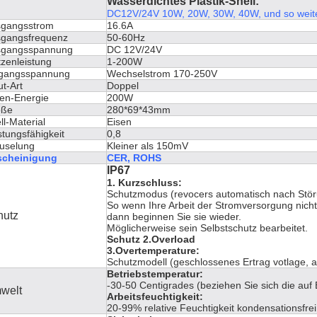
Wasserdichtes Plastik-Shell:
DC12V/24V 10W, 20W, 30W, 40W, und so weite
gangsstrom
16.6A
gangsfrequenz
50-60Hz
sgangsspannung
DC 12V/24V
tzenleistung
1-200W
gangsspannung
Wechselstrom 170-250V
ut-Art
Doppel
en-Energie
200W
öße
280*69*43mm
ll-Material
Eisen
stungsfähigkeit
0,8
uselung
Kleiner als 150mV
scheinigung
CER, ROHS
IP67
1. Kurzschluss:
Schutzmodus (revocers automatisch nach Störu
So wenn Ihre Arbeit der Stromversorgung nicht
hutz
dann beginnen Sie sie wieder.
Möglicherweise sein Selbstschutz bearbeitet.
Schutz 2.Overload
3.Overtemperature:
Schutzmodell (geschlossenes Ertrag votlage, a
Betriebstemperatur:
-30-50 Centigrades (beziehen Sie sich die auf E
welt
Arbeitsfeuchtigkeit:
20-99% relative Feuchtigkeit kondensationsfrei