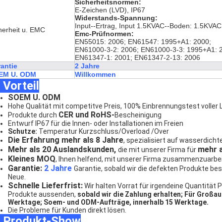
Sicherheitsnormen:
E-Zeichen (LVD), IP67
Widerstands-Spannung:
Input--Ertrag, Input 1.5KVAC--Boden: 1.5KVAC
herheit u. EMC
Emc-Prüfnormen:
EN55015: 2006; EN61547: 1995+A1: 2000;
EN61000-3-2: 2006; EN61000-3-3: 1995+A1: 
EN61347-1: 2001; EN61347-2-13: 2006
antie
2 Jahre
EM U. ODM
Willkommen
 Vorteil
SOEM U. ODM
Hohe Qualität mit competitve Preis, 100% Einbrennungstest voller 
CER und RoHS-
Produkte durch
Bescheinigung
Entwurf IP67 für die Innen- oder Installationen im Freien
Schutze:
Temperatur Kurzschluss/Overload /Over
Die Erfahrung mehr als 8 Jahre
, spezialisiert auf wasserdicht
Mehr als 20 Auslandskunden,
mehr a
die mit unserer Firma für
Kleines MOQ
, Ihnen helfend, mit unserer Firma zusammenzuarbei
Garantie:
2 Jahre
Garantie, sobald wir die defekten Produkte be
Neue.
Schnelle Lieferfrist:
Wir halten Vorrat für irgendeine Quantität 
Produkte aussenden,
sobald wir die Zahlung erhalten;
Für Großau
Werktage;
Soem- und ODM-Aufträge, innerhalb 15 Werktage.
Die Probleme für Kunden direkt lösen.
♦ Produkt-Show