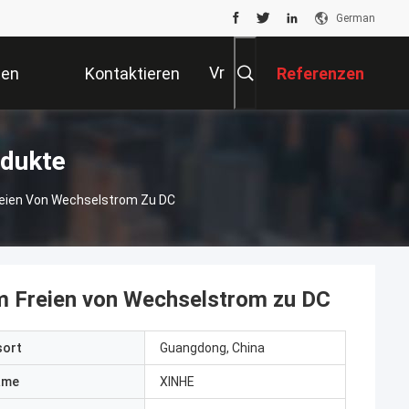
German
Vr
ten
Kontaktieren
Referenzen
Sie Uns
D-Stromversorgung Produkte
reien Von Wechselstrom Zu DC
im Freien von Wechselstrom zu DC
sort
Guangdong, China
ame
XINHE