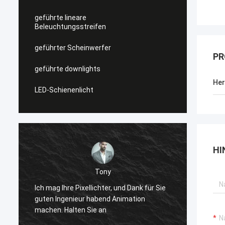
geführte lineare
Beleuchtungsstreifen
geführter Scheinwerfer
PR
geführte downlights
Her
LED-Schienenlicht
HI
Shally
Bevor gekauft, ist ein Paar ähnliche
ür Sie
quadratische Kopfstiefel,
winterappearance sehr hoch, weil
zusammenzupassen zu ist gut, jetzt