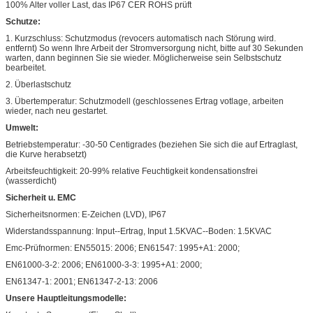
100% Alter voller Last, das IP67 CER ROHS prüft
Schutze:
1. Kurzschluss: Schutzmodus (revocers automatisch nach Störung wird.
entfernt) So wenn Ihre Arbeit der Stromversorgung nicht, bitte auf 30 Sekunden
warten, dann beginnen Sie sie wieder. Möglicherweise sein Selbstschutz
bearbeitet.
2. Überlastschutz
3. Übertemperatur: Schutzmodell (geschlossenes Ertrag votlage, arbeiten
wieder, nach neu gestartet.
Umwelt:
Betriebstemperatur: -30-50 Centigrades (beziehen Sie sich die auf Ertraglast,
die Kurve herabsetzt)
Arbeitsfeuchtigkeit: 20-99% relative Feuchtigkeit kondensationsfrei
(wasserdicht)
Sicherheit u. EMC
Sicherheitsnormen: E-Zeichen (LVD), IP67
Widerstandsspannung: Input--Ertrag, Input 1.5KVAC--Boden: 1.5KVAC
Emc-Prüfnormen: EN55015: 2006; EN61547: 1995+A1: 2000;
EN61000-3-2: 2006; EN61000-3-3: 1995+A1: 2000;
EN61347-1: 2001; EN61347-2-13: 2006
Unsere Hauptleitungsmodelle: