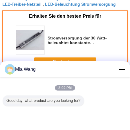
LED-Treiber-Netzteil
LED-Beleuchtung Stromversorgung
,
Erhalten Sie den besten Preis für
Stromversorgung der 30 Watt-
beleuchtet konstante
Spannungs-LED 12VDC/DC 24V
für LED-Pixel
Fortsetzen
Mia Wang
Wasserdichte LED-Stromversorgung
Mehr
2:02 PM
Good day, what product are you looking for?
dichter
Schaltnetzteil
150 W Konstante
Umschalten von
Stromver
tschutz
Wechselstrom-
Spannung LED
Stromversorgung
1A - DC
D-
DCs SMPS LED
Stromversorgung
AC auf DC 12V
Stromver
zteil-12V
Fahrer-110V 220V
Für CCTV, 24 V
10A 20A 30A Led
IP65 5V 
ertemp
230V für LED-
LED-Treiber
Adapter
SMP