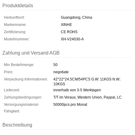
Produktdetails
Herkunftsort:
Guangdong, China
Markenname:
XINHE
Zertifizierung:
CE ROHS
Modellnummer:
XH-V24030-A
Zahlung und Versand AGB
Min Bestellmenge:
50
Preis:
negotiate
Verpackung Informationen:
42*22*24.5CM/54PCS G.W: 11KGS N.W.:
10KGS
Lieferzeit:
innerhalb von 3-5 Werktagen
Zahlungsbedingungen:
T/T im Voraus, Western Union, Paypal, LC
Versorgungsmaterial-
50000pcs pro Monat
Fähigkeit:
Beschreibung