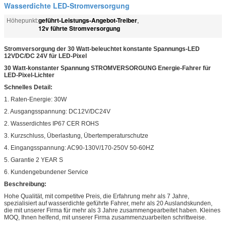
Wasserdichte LED-Stromversorgung
geführt-Leistungs-Angebot-Treiber
Höhepunkt:
,
12v führte Stromversorgung
Stromversorgung der 30 Watt-beleuchtet konstante Spannungs-LED
12VDC/DC 24V für LED-Pixel
30 Watt-konstanter Spannung STROMVERSORGUNG Energie-Fahrer für
LED-Pixel-Lichter
Schnelles Detail:
1. Raten-Energie: 30W
2. Ausgangsspannung: DC12V/DC24V
2. Wasserdichtes IP67 CER ROHS
3. Kurzschluss, Überlastung, Übertemperaturschutze
4. Eingangsspannung: AC90-130V/170-250V 50-60HZ
5. Garantie 2 YEAR S
6. Kundengebundener Service
Beschreibung:
Hohe Qualität, mit competitve Preis, die Erfahrung mehr als 7 Jahre,
spezialisiert auf wasserdichte geführte Fahrer, mehr als 20 Auslandskunden,
die mit unserer Firma für mehr als 3 Jahre zusammengearbeitet haben. Kleines
MOQ, Ihnen helfend, mit unserer Firma zusammenzuarbeiten schrittweise.