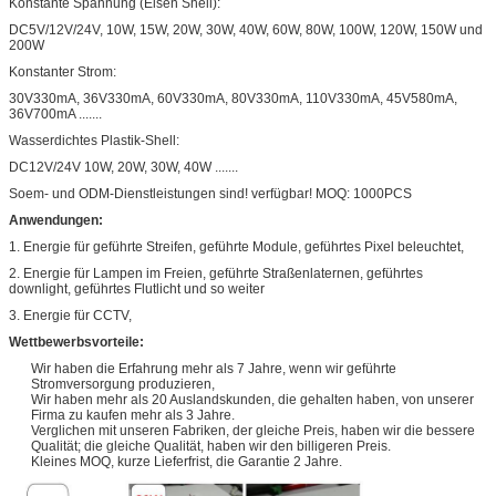
Konstante Spannung (Eisen Shell):
DC5V/12V/24V, 10W, 15W, 20W, 30W, 40W, 60W, 80W, 100W, 120W, 150W und
200W
Konstanter Strom:
30V330mA, 36V330mA, 60V330mA, 80V330mA, 110V330mA, 45V580mA,
36V700mA .......
Wasserdichtes Plastik-Shell:
DC12V/24V 10W, 20W, 30W, 40W .......
Soem- und ODM-Dienstleistungen sind! verfügbar! MOQ: 1000PCS
Anwendungen:
1. Energie für geführte Streifen, geführte Module, geführtes Pixel beleuchtet,
2. Energie für Lampen im Freien, geführte Straßenlaternen, geführtes
downlight, geführtes Flutlicht und so weiter
3. Energie für CCTV,
Wettbewerbsvorteile:
Wir haben die Erfahrung mehr als 7 Jahre, wenn wir geführte
Stromversorgung produzieren,
Wir haben mehr als 20 Auslandskunden, die gehalten haben, von unserer
Firma zu kaufen mehr als 3 Jahre.
Verglichen mit unseren Fabriken, der gleiche Preis, haben wir die bessere
Qualität; die gleiche Qualität, haben wir den billigeren Preis.
Kleines MOQ, kurze Lieferfrist, die Garantie 2 Jahre.