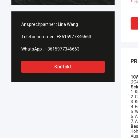
heraus
einteil
Ansprechpartner :
Lina Wang
Telefonnummer :
+8615977346663
WhatsApp :
+8615977346663
PR
Kontakt
10W
DC4
Sch
1. 
2. 
3. 
4. 
5. 
6. 
7. 
Bes
Hoh
Aus