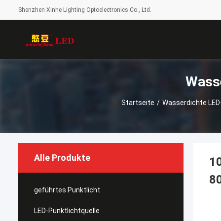
Shenzhen Xinhe Lighting Optoelectronics Co., Ltd.
Startseite
/
Wasserdichte LE
Alle Produkte
1
8
geführtes Punktlicht
LED-Punktlichtquelle