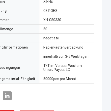
ame
XINHE
erung
CE ROHS
ummer
XH-C80330
ellmenge
50
negotiate
ng Informationen
Papierkastenverpackung
innerhalb von 3-5 Werktagen
T/T im Voraus, Western
bedingungen
Union, Paypal, LC
gsmaterial-Fähigkeit
50000pcs pro Monat