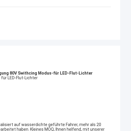
iefel in Phasen
iese wi…
ung 80V Swithcing Modus-für LED-Flut-Lichter
r LED-Flut-Lichter
ialisiert auf wasserdichte geführte Fahrer, mehr als 20
rbeitet haben. Kleines MOQ, Ihnen helfend, mit unserer