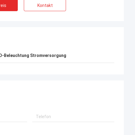
eis
Kontakt
D-Beleuchtung Stromversorgung
Daniel
ar ähnliche
Ihre Stromversorgung ist, ich möchte eine
l,
langfristige Zusammenarbeit mit Ihrer
och, weil
Firma aufbauen wirklich gut.
t gut, jetzt