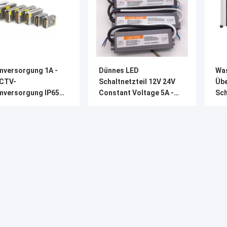
mversorgung 1A -
Dünnes LED
Was
CTV-
Schaltnetzteil 12V 24V
Übe
mversorgung IP65
Constant Voltage 5A -
Sch
2V 24V SMPS
30A 60W IP67 ultra - 400W
Ov
selstrom-30A
Bestpreis
Bestpreis
über
Firmenprofil
Neuigkeite
Fabrik Tour
Fälle