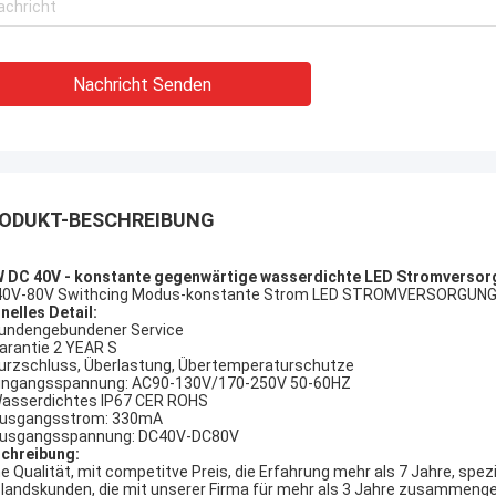
 getragen, Kaufstiefel in Phasen
heraus getragen, Kaufst
t solch eine Art, diese wi…
einteilt solch eine Art, d
Nachricht Senden
ODUKT-BESCHREIBUNG
 DC 40V - konstante gegenwärtige wasserdichte LED Stromversorg
0V-80V Swithcing Modus-konstante Strom LED STROMVERSORGUNG fü
nelles Detail:
Kundengebundener Service
Garantie 2 YEAR S
Kurzschluss, Überlastung, Übertemperaturschutze
Eingangsspannung: AC90-130V/170-250V 50-60HZ
Wasserdichtes IP67 CER ROHS
Ausgangsstrom: 330mA
Ausgangsspannung: DC40V-DC80V
chreibung:
e Qualität, mit competitve Preis, die Erfahrung mehr als 7 Jahre, spez
landskunden, die mit unserer Firma für mehr als 3 Jahre zusammengea