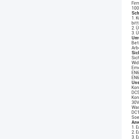
Fir
100
Sch
1. 
bit
2. 
3. 
Umw
Bet
Arb
Sic
Sic
Wid
Emc
EN6
EN6
Uns
Kon
DC5
Kon
30V
Was
DC1
Soe
An
1. 
2. 
3. 