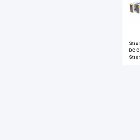
Stro
DC C
Stro
5V 1
Wech
Shenzhen Xinhe Lighting Optoelectronics Co., Ltd.