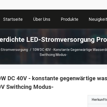
Startseite
Über Uns
Produkte
Neuigkei
Wasserdichte LE
D-Stromversorgung
/
10W DC 40V - Konstante Gegenwärtige Wasserd
Swithcing Modus-
0W DC 40V - konstante gegenwärtige wa
0V Swithcing Modus-
Herkunft