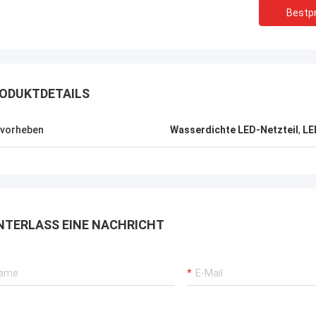
Bestpr
ODUKTDETAILS
vorheben
Wasserdichte LED-Netzteil
,
LE
NTERLASS EINE NACHRICHT
Shally
Shaty
ekauft, ist ein Paar ähnliche
Bevor gekauft, ist ein Pa
tische Kopfstiefel,
quadratische Kopfstiefe
appearance sehr hoch, weil
winterappearance sehr h
enzupassen zu ist gut, jetzt
zusammenzupassen zu is