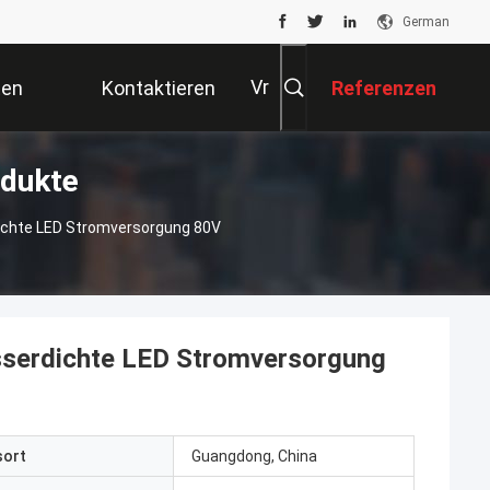
German
Vr
ten
Kontaktieren
Referenzen
D-Stromversorgung Produkte
Sie Uns
ichte LED Stromversorgung 80V
sserdichte LED Stromversorgung
sort
Guangdong, China