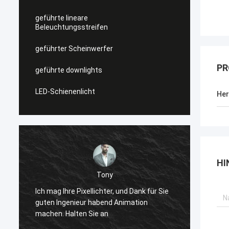
geführte lineare
Beleuchtungsstreifen
geführter Scheinwerfer
PR
geführte downlights
LED-Schienenlicht
Her
HI
Tony
Bevor g
e
Ich mag Ihre Pixellichter, und Dank für Sie
quadra
guten Ingenieur habend Animation
winter
machen. Halten Sie an
zusamm