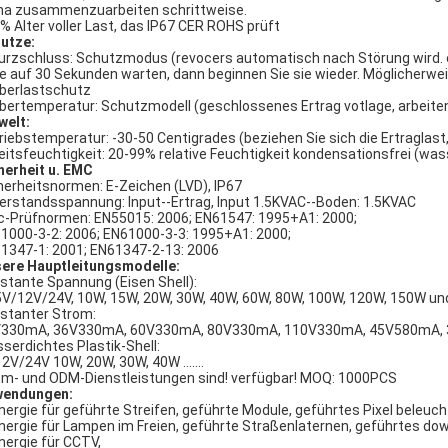
ma zusammenzuarbeiten schrittweise.
% Alter voller Last, das IP67 CER ROHS prüft
utze:
Kurzschluss: Schutzmodus (revocers automatisch nach Störung wird. e
te auf 30 Sekunden warten, dann beginnen Sie sie wieder. Möglicherwe
Überlastschutz
Übertemperatur: Schutzmodell (geschlossenes Ertrag votlage, arbeiten
elt:
riebstemperatur: -30-50 Centigrades (beziehen Sie sich die Ertraglast
eitsfeuchtigkeit: 20-99% relative Feuchtigkeit kondensationsfrei (was
herheit u. EMC
herheitsnormen: E-Zeichen (LVD), IP67
erstandsspannung: Input--Ertrag, Input 1.5KVAC--Boden: 1.5KVAC
-Prüfnormen: EN55015: 2006; EN61547: 1995+A1: 2000;
1000-3-2: 2006; EN61000-3-3: 1995+A1: 2000;
1347-1: 2001; EN61347-2-13: 2006
ere Hauptleitungsmodelle:
stante Spannung (Eisen Shell):
V/12V/24V, 10W, 15W, 20W, 30W, 40W, 60W, 80W, 100W, 120W, 150W u
stanter Strom:
330mA, 36V330mA, 60V330mA, 80V330mA, 110V330mA, 45V580mA, 36V
serdichtes Plastik-Shell:
2V/24V 10W, 20W, 30W, 40W .......
m- und ODM-Dienstleistungen sind! verfügbar! MOQ: 1000PCS
wendungen:
Energie für geführte Streifen, geführte Module, geführtes Pixel beleuch
Energie für Lampen im Freien, geführte Straßenlaternen, geführtes down
Energie für CCTV,