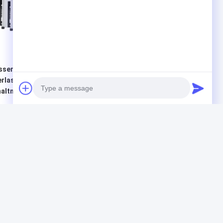
serdichter
Schaltnetzteil
rlastschutz LED-
Wechselstrom-DCs
altnetzteil-12V 33A
SMPS LED Fahrer-110V
ertemp
220V 230V für LED-Licht-
Überwachungskamera
Bestpreis
Bestpreis
Photo
Video Call
Produkte
Audio Call
n
geführtes Punktlicht
LED-Punktlichtquelle