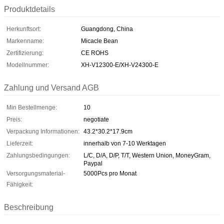
Produktdetails
Herkunftsort:
Guangdong, China
Markenname:
Micacle Bean
Zertifizierung:
CE ROHS
Modellnummer:
XH-V12300-E/XH-V24300-E
Zahlung und Versand AGB
Min Bestellmenge:
10
Preis:
negotiate
Verpackung Informationen:
43.2*30.2*17.9cm
Lieferzeit:
innerhalb von 7-10 Werktagen
Zahlungsbedingungen:
L/C, D/A, D/P, T/T, Western Union, MoneyGram,
Paypal
Versorgungsmaterial-
5000Pcs pro Monat
Fähigkeit:
Beschreibung