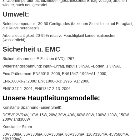
3. Übertemperatur: Schutzmodell (geschlossenes Ertrag votlage, arbeiten
wieder, nach neu gestartet.
Umwelt:
Betriebstemperatur: -30-50 Centigrades (beziehen Sie sich die auf Ertraglast,
die Kurve herabsetzt)
Arbeitsfeuchtigkeit: 20-99% relative Feuchtigkeit kondensationsfrei
(wasserdicht)
Sicherheit u. EMC
Sicherheitsnormen: E-Zeichen (LVD), IP67
Widerstandsspannung: Input--Ertrag, Input 1.5KVAC--Boden: 1.5KVAC
Emc-Prüfnormen: EN55015: 2006; EN61547: 1995+A1: 2000;
EN61000-3-2: 2006; EN61000-3-3: 1995+A1: 2000;
EN61347-1: 2001; EN61347-2-13: 2006
Unsere Hauptleitungsmodelle:
Konstante Spannung (Eisen Shell):
DC5V/12V/24V, 10W, 15W, 20W, 30W, 40W, 60W, 80W, 100W, 120W, 150W,
200W and300W
Konstanter Strom:
30V330mA, 36V330mA, 60V330mA, 80V330mA, 110V330mA, 45V580mA,
36V700mA .......