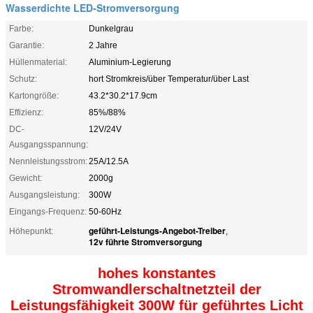
Wasserdichte LED-Stromversorgung
Farbe:
Dunkelgrau
Garantie:
2 Jahre
Hüllenmaterial:
Aluminium-Legierung
Schutz:
hort Stromkreis/über Temperatur/über Last
Kartongröße:
43.2*30.2*17.9cm
Effizienz:
85%/88%
DC-
12V/24V
Ausgangsspannung:
Nennleistungsstrom:
25A/12.5A
Gewicht:
2000g
Ausgangsleistung:
300W
Eingangs-Frequenz:
50-60Hz
geführt-Leistungs-Angebot-Treiber
Höhepunkt:
,
12v führte Stromversorgung
hohes konstantes
Stromwandlerschaltnetzteil der
Leistungsfähigkeit 300W für geführtes Licht