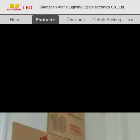
Shenzhen Xinhe Lighting Optoelectronics Co., Ltd.
Haus
Produkte
Über uns
Fabrik-Ausflug
>>