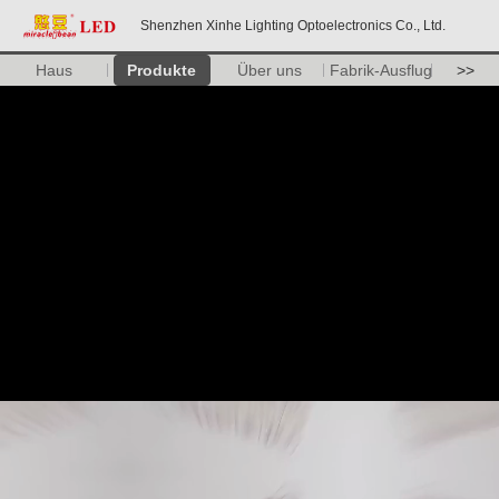
Shenzhen Xinhe Lighting Optoelectronics Co., Ltd.
Haus
Produkte
Über uns
Fabrik-Ausflug
>>