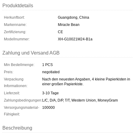
Produktdetails
Herkunftsort:
Guangdong, China
Markenname:
Miracle Bean
Zertifizierung:
CE
Modellnummer:
XH-G10021M24-B1a
Zahlung und Versand AGB
Min Bestellmenge:
1 PCS
Preis:
negotiated
Verpackung
Nach den neuesten Angaben, 4 kleine Papierkisten in
einer großen Papierkiste.
Informationen:
Lieferzeit:
3-10 Tage
Zahlungsbedingungen:
L/C, D/A, D/P, T/T, Western Union, MoneyGram
Versorgungsmaterial-
100000
Fähigkeit:
Beschreibung