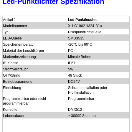
Led-Punktlichter Spezifikation
Artikel 1
Led-Punktleuchte
Modellnummer
XH-G10021M24-B1a
Typ
Pixelpunktlichtquelle
LED-Quelle
SMD3535
Speichertemperatur
-20°C bis 60°C
Material der Leuchtkörper
PC
Markenbezeichnung
Mircale Bohne
IP-Klasse
IP67
Stromverbrauch
5W
QTY/String
48 Stück
Betriebsspannung
DC24V
Einrichtung
Schraubinstallation oder
Profilinstallation
Programmierbar oder nicht
Programmierbar
programmierbar
Kontrolle
DMX512
Lebensdauer
> 30000 Stunden