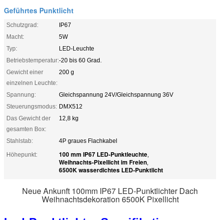
Geführtes Punktlicht
Schutzgrad:
IP67
Macht:
5W
Typ:
LED-Leuchte
Betriebstemperatur:
-20 bis 60 Grad.
Gewicht einer
200 g
einzelnen Leuchte:
Spannung:
Gleichspannung 24V/Gleichspannung 36V
Steuerungsmodus:
DMX512
Das Gewicht der
12,8 kg
gesamten Box:
Stahlstab:
4P graues Flachkabel
100 mm IP67 LED-Punktleuchte
Höhepunkt:
,
Weihnachts-Pixellicht im Freien
,
6500K wasserdichtes LED-Punktlicht
Neue Ankunft 100mm IP67 LED-Punktlichter Dach
Weihnachtsdekoration 6500K Pixellicht