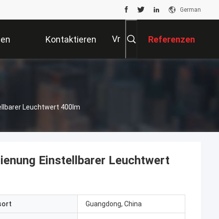
German
Vr
ten
Kontaktieren
Referenzen
Sie Uns
llbarer Leuchtwert 400lm
enung Einstellbarer Leuchtwert
sort
Guangdong, China