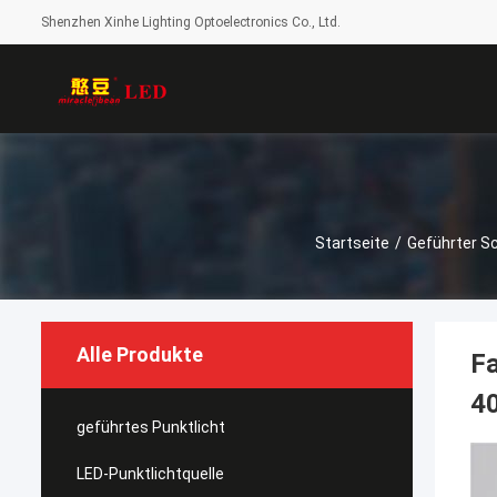
Shenzhen Xinhe Lighting Optoelectronics Co., Ltd.
Startseite
/
Geführter S
Alle Produkte
Fa
4
geführtes Punktlicht
LED-Punktlichtquelle