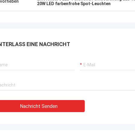
heraus getragen, Kaufstiefel in Phasen
vorheben
20W LED farbenfrohe Spot-Leuchten
einteilt solch eine Art, diese wi…
NTERLASS EINE NACHRICHT
Nachricht Senden