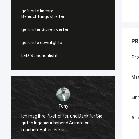
geführte lineare
Beleuchtungsstreifen
geführter Scheinwerfer
PR
geführte downlights
LED-Schienenlicht
Pro
Mat
Ein
Shally
Bevor gekauft, ist ein Paar ähnliche
, und Dank für Sie
Arb
quadratische Kopfstiefel,
 Animation
winterappearance sehr hoch, weil
zusammenzupassen zu ist gut, jetzt