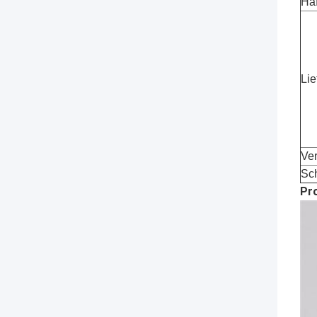
Ha
Lie
Ve
Sch
Pr