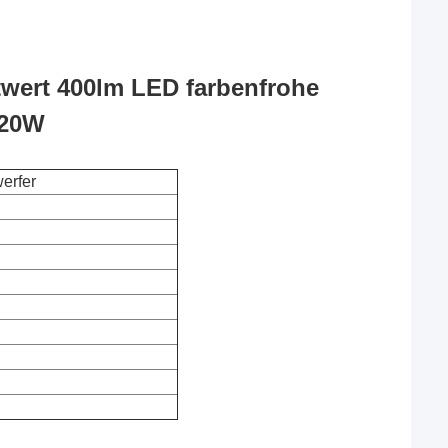
twert 400lm LED farbenfrohe
 20W
erfer