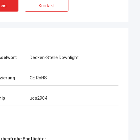
eis
Kontakt
sselwort
Decken-Stelle Downlight
izierung
CE RoHS
hip
ucs2904
Daniel
tromversorgung ist, ich möchte eine
istige Zusammenarbeit mit Ihrer
aufbauen wirklich gut.
rbenfrohe Spotlichter
,