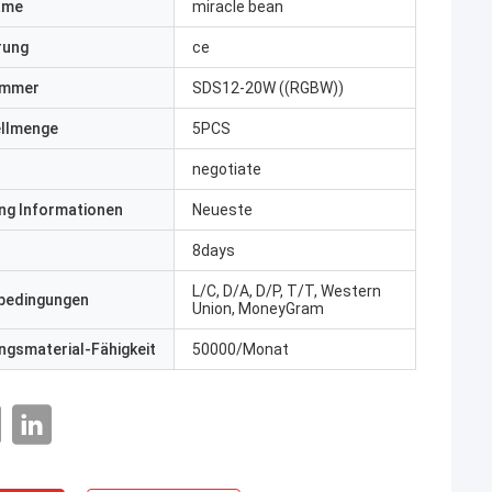
ame
miracle bean
erung
ce
ummer
SDS12-20W ((RGBW))
ellmenge
5PCS
negotiate
ng Informationen
Neueste
8days
L/C, D/A, D/P, T/T, Western
bedingungen
Union, MoneyGram
gsmaterial-Fähigkeit
50000/Monat