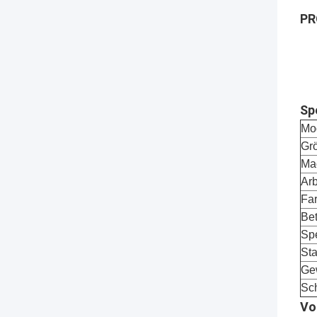
PR
Sp
Mo
Gr
Ma
Arb
Fa
Bet
Sp
Sta
Ge
Sc
Vo