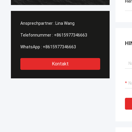
heraus getragen, Kaufstiefel in Phasen
Her
einteilt solch eine Art, diese wi…
Ansprechpartner :
Lina Wang
Telefonnummer :
+8615977346663
HI
WhatsApp :
+8615977346663
Kontakt