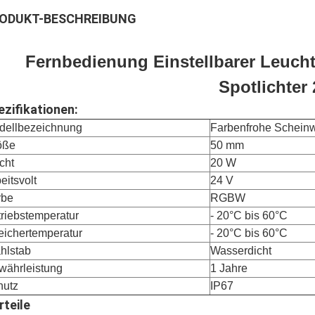
ODUKT-BESCHREIBUNG
Fernbedienung Einstellbarer Leuch
Spotlichter
ezifikationen:
dellbezeichnung
Farbenfrohe Scheinw
öße
50 mm
cht
20 W
eitsvolt
24 V
rbe
RGBW
riebstemperatur
- 20
°C bis 60°C
eichertemperatur
- 20
°C bis 60°C
hlstab
Wasserdicht
währleistung
1 Jahre
hutz
IP67
rteile