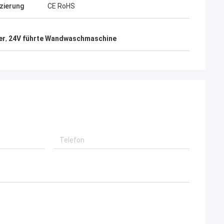
izierung
CE RoHS
er
,
24V führte Wandwaschmaschine