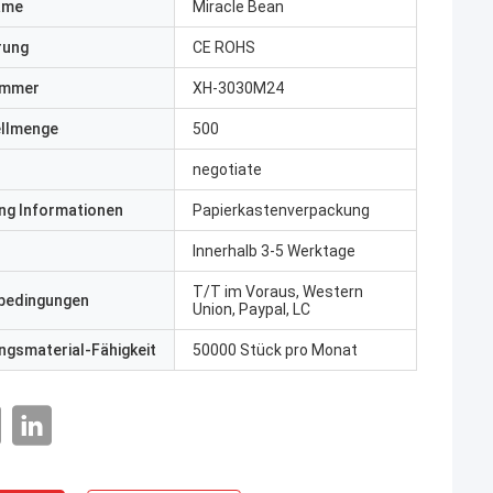
ame
Miracle Bean
erung
CE ROHS
ummer
XH-3030M24
ellmenge
500
negotiate
ng Informationen
Papierkastenverpackung
Innerhalb 3-5 Werktage
T/T im Voraus, Western
bedingungen
Union, Paypal, LC
gsmaterial-Fähigkeit
50000 Stück pro Monat