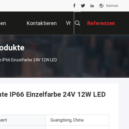
German
Vr
ten
Kontaktieren
Referenzen
rodukte
Sie Uns
 IP66 Einzelfarbe 24V 12W LED
te IP66 Einzelfarbe 24V 12W LED
sort
Guangdong, China