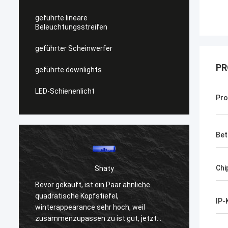
geführte lineare
Beleuchtungsstreifen
geführter Scheinwerfer
PR
geführte downlights
LED-Schienenlicht
Pro
Bet
Chi
Shaty
Bevor gekauft, ist ein Paar ähnliche
Ihre S
quadratische Kopfstiefel,
IP-
langfr
winterappearance sehr hoch, weil
Firma 
zusammenzupassen zu ist gut, jetzt