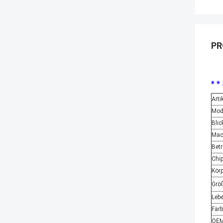
PR
* *
Arti
Mod
Blic
Mac
Bet
Chip
Körp
Grö
Leb
Far
OE