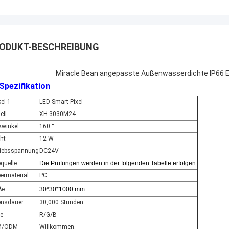
ODUKT-BESCHREIBUNG
Miracle Bean angepasste Außenwasserdichte IP66 
 Spezifikation
kel 1
LED-Smart Pixel
ell
XH-3030M24
kwinkel
160 °
ht
12 W
riebsspannung
DC24V
quelle
Die Prüfungen werden in der folgenden Tabelle erfolgen:
ermaterial
PC
ße
30*30*1000 mm
ensdauer
30,000 Stunden
be
R/G/B
M/ODM
Willkommen.