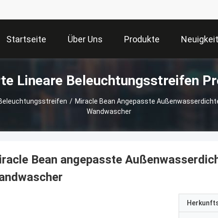
Startseite
Über Uns
Produkte
Neuigkei
te Lineare Beleuchtungsstreifen P
 Beleuchtungsstreifen
/
Miracle Bean Angepasste Außenwasserdichte
Wandwascher
racle Bean angepasste Außenwasserdich
andwascher
Herkunft