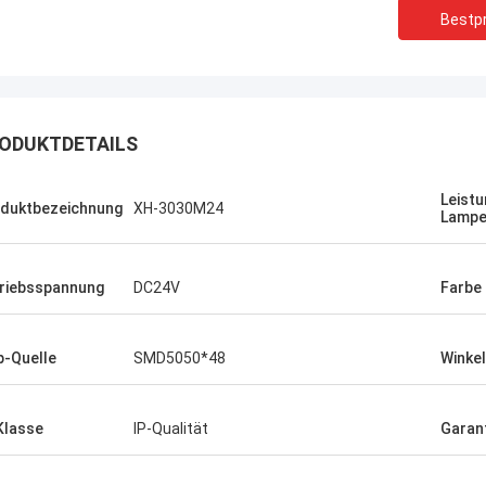
Bestpr
ODUKTDETAILS
Leistu
duktbezeichnung
XH-3030M24
Lamp
riebsspannung
DC24V
Farbe
p-Quelle
SMD5050*48
Winkel
Daniel
tromversorgung ist, ich möchte eine
Klasse
IP-Qualität
Garant
istige Zusammenarbeit mit Ihrer
aufbauen wirklich gut.