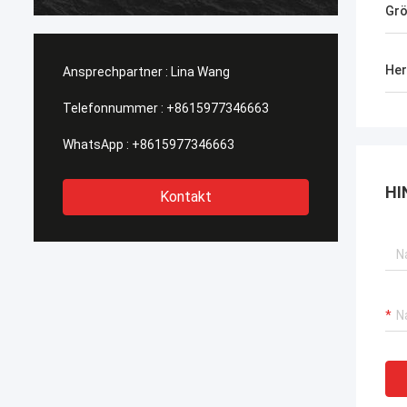
heraus getragen, Kaufstiefel in Phasen
Gr
einteilt solch eine Art, diese wi…
Her
Ansprechpartner :
Lina Wang
Telefonnummer :
+8615977346663
WhatsApp :
+8615977346663
HI
Kontakt