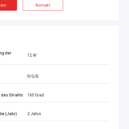
eis
Kontakt
ng der
12 W
e
R/G/B
 des Strahls
160 Grad
ie (Jahr)
2 Jahre