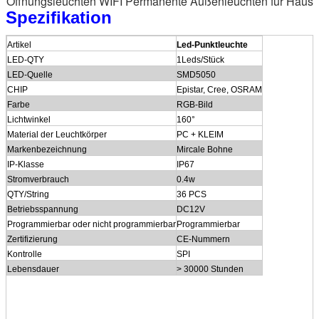
Öffnungsleuchten WIFI Permanente Außenleuchten für Haus
Spezifikation
Artikel
Led-Punktleuchte
LED-QTY
1Leds/Stück
LED-Quelle
SMD5050
CHIP
Epistar, Cree, OSRAM
Farbe
RGB-Bild
Lichtwinkel
160°
Material der Leuchtkörper
PC + KLEIM
Markenbezeichnung
Mircale Bohne
IP-Klasse
IP67
Stromverbrauch
0.4w
QTY/String
36 PCS
Betriebsspannung
DC12V
Programmierbar oder nicht programmierbar
Programmierbar
Zertifizierung
CE-Nummern
Kontrolle
SPI
Lebensdauer
> 30000 Stunden