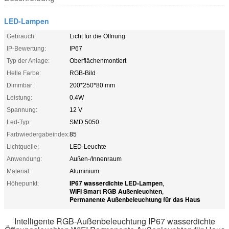
LED-Lampen
Gebrauch:
Licht für die Öffnung
IP-Bewertung:
IP67
Typ der Anlage:
Oberflächenmontiert
Helle Farbe:
RGB-Bild
Dimmbar:
200*250*80 mm
Leistung:
0.4W
Spannung:
12 V
Led-Typ:
SMD 5050
Farbwiedergabeindex:
85
Lichtquelle:
LED-Leuchte
Anwendung:
Außen-/Innenraum
Material:
Aluminium
IP67 wasserdichte LED-Lampen
Höhepunkt:
,
WIFI Smart RGB Außenleuchten
,
Permanente Außenbeleuchtung für das Haus
Intelligente RGB-Außenbeleuchtung IP67 wasserdichte