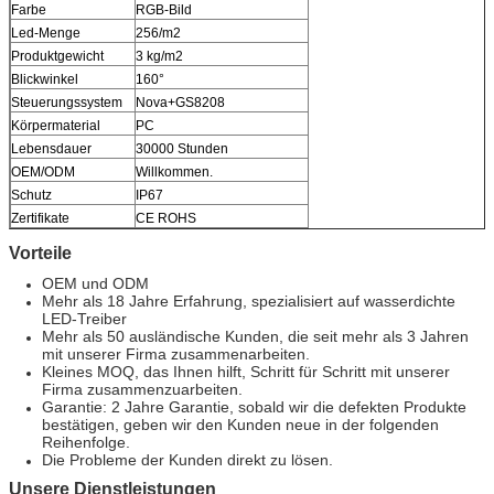
Farbe
RGB-Bild
Led-Menge
256/m2
Produktgewicht
3 kg/m2
Blickwinkel
160°
Steuerungssystem
Nova+GS8208
Körpermaterial
PC
Lebensdauer
30000 Stunden
OEM/ODM
Willkommen.
Schutz
IP67
Zertifikate
CE ROHS
Vorteile
OEM und ODM
Mehr als 18 Jahre Erfahrung, spezialisiert auf wasserdichte
LED-Treiber
Mehr als 50 ausländische Kunden, die seit mehr als 3 Jahren
mit unserer Firma zusammenarbeiten.
Kleines MOQ, das Ihnen hilft, Schritt für Schritt mit unserer
Firma zusammenzuarbeiten.
Garantie: 2 Jahre Garantie, sobald wir die defekten Produkte
bestätigen, geben wir den Kunden neue in der folgenden
Reihenfolge.
Die Probleme der Kunden direkt zu lösen.
Unsere Dienstleistungen