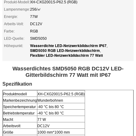
Produkt-Modell:
XH-CXG2001S-P62.5 (RGB)
Lampenmenge:
256/㎡
Energie:
77W
Arbeits-Volt:
DC12V
Farbe:
RGB
LED-Quelle:
SMD5050
Wasserdichte LED-Netzwerkbildschirm IP67
Höhepunkt:
,
SMD5050 RGB LED-Netzwerkbildschirm
,
Flexibler LED-Netzwerkbildschirm 77 Watt
Wasserdichtes SMD5050 RGB DC12V LED-
Gitterbildschirm 77 Watt mit IP67
Spezifikation
Produktmodell
XH-CXG2001S-P62.5 (RGB)
Markenbezeichnung
Wunderbohnen
Speichertemperatur
-40 °C bis 80 °C
Betriebstemperatur
-40 °C bis 80 °C
Macht
77 W
Arbeitsvolt
DC12V
Größe
1000 mm*1000 mm