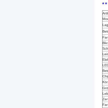
* *
Arti
Mod
Lag
Bet
Far
Bli
Sch
Lei
Ele
LE
Bet
Chi
Kör
Gr
Leb
Zer
Far