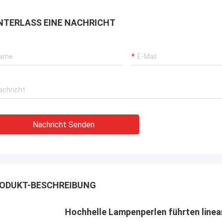
 getragen, Kaufstiefel in Phasen
heraus getragen, Kaufst
t solch eine Art, diese wi…
einteilt solch eine Art, d
NTERLASS EINE NACHRICHT
Nachricht Senden
ODUKT-BESCHREIBUNG
Hochhelle Lampenperlen führten linea