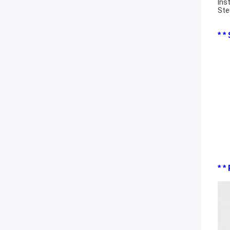
Ins
Ste
* *
* *