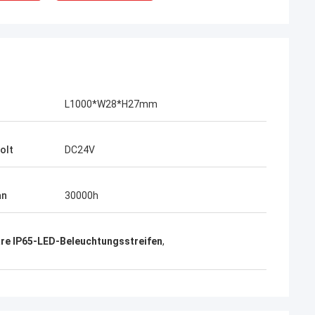
L1000*W28*H27mm
olt
DC24V
an
30000h
Daniel
are IP65-LED-Beleuchtungsstreifen
,
ar ähnliche
Ihre Stromversorgung ist, ich möchte eine
l,
langfristige Zusammenarbeit mit Ihrer
och, weil
Firma aufbauen wirklich gut.
t gut, jetzt