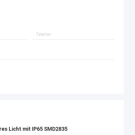
iefel in Phasen
iese wi…
res Licht mit IP65 SMD2835