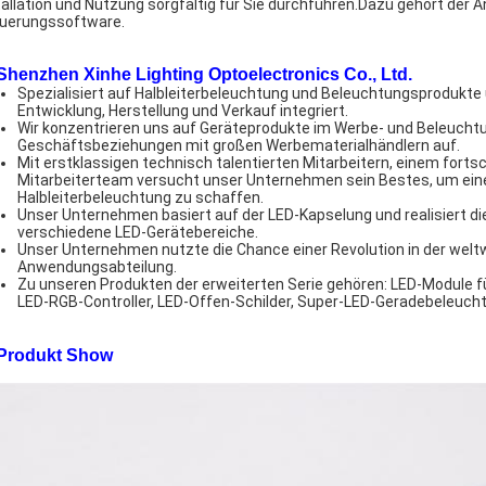
tallation und Nutzung sorgfältig für Sie durchführen.Dazu gehört der 
uerungssoftware.
 Shenzhen Xinhe Lighting Optoelectronics Co., Ltd.
Spezialisiert auf Halbleiterbeleuchtung und Beleuchtungsprodukte 
Entwicklung, Herstellung und Verkauf integriert.
Wir konzentrieren uns auf Geräteprodukte im Werbe- und Beleuchtu
Geschäftsbeziehungen mit großen Werbematerialhändlern auf.
Mit erstklassigen technisch talentierten Mitarbeitern, einem fort
Mitarbeiterteam versucht unser Unternehmen sein Bestes, um ein
Halbleiterbeleuchtung zu schaffen.
Unser Unternehmen basiert auf der LED-Kapselung und realisiert di
verschiedene LED-Gerätebereiche.
Unser Unternehmen nutzte die Chance einer Revolution in der welt
Anwendungsabteilung.
Zu unseren Produkten der erweiterten Serie gehören: LED-Module f
LED-RGB-Controller, LED-Offen-Schilder, Super-LED-Geradebeleuch
 Produkt Show