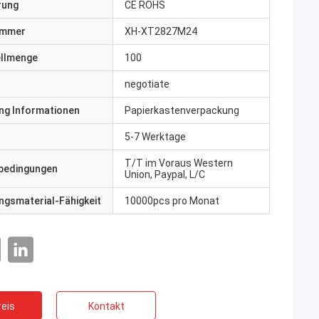
erung
CE ROHS
ummer
XH-XT2827M24
ellmenge
100
negotiate
ng Informationen
Papierkastenverpackung
5-7 Werktage
T/T im Voraus Western
bedingungen
Union, Paypal, L/C
gsmaterial-Fähigkeit
10000pcs pro Monat
eis
Kontakt