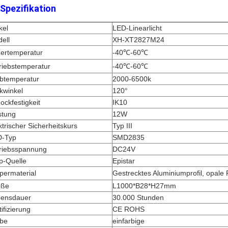
 Spezifikation
kel
LED-Linearlicht
ell
XH-XT2827M24
ertemperatur
-40℃-60℃
riebstemperatur
-40℃-60℃
btemperatur
2000-6500k
ckwinkel
120°
ockfestigkeit
IK10
stung
12W
ktrischer Sicherheitskurs
Typ III
D-Typ
SMD2835
riebsspannung
DC24V
p-Quelle
Epistar
permaterial
Gestrecktes Aluminiumprofil, opal
öße
L1000*B28*H27mm
ensdauer
30.000 Stunden
tifizierung
CE ROHS
be
einfarbige