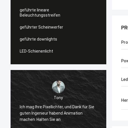
geführte lineare
Beleuchtungsstreifen
PR
geführter Scheinwerfer
geführte downlights
Pro
LED-Schienenlicht
Po
Led
Tony
Her
Bevor g
e
Ich mag Ihre Pixellichter, und Dank für Sie
quadra
guten Ingenieur habend Animation
winter
machen. Halten Sie an
zusamm