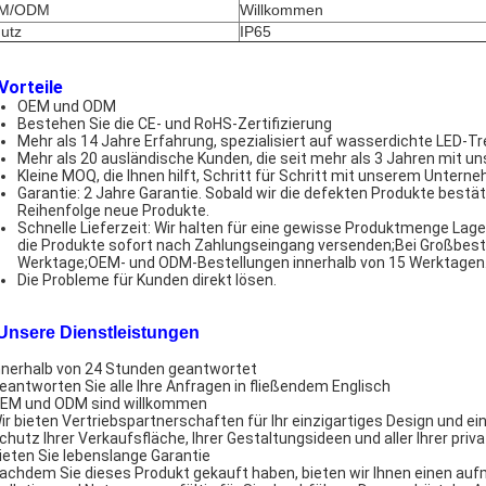
M/ODM
Willkommen
utz
IP65
 Vorteile
OEM und ODM
Bestehen Sie die CE- und RoHS-Zertifizierung
Mehr als 14 Jahre Erfahrung, spezialisiert auf wasserdichte LED-Tr
Mehr als 20 ausländische Kunden, die seit mehr als 3 Jahren mi
Kleine MOQ, die Ihnen hilft, Schritt für Schritt mit unserem Unt
Garantie: 2 Jahre Garantie. Sobald wir die defekten Produkte bestä
Reihenfolge neue Produkte.
Schnelle Lieferzeit: Wir halten für eine gewisse Produktmenge Lag
die Produkte sofort nach Zahlungseingang versenden;Bei Großbestell
Werktage;OEM- und ODM-Bestellungen innerhalb von 15 Werktagen
Die Probleme für Kunden direkt lösen.
 Unsere Dienstleistungen
Innerhalb von 24 Stunden geantwortet
Beantworten Sie alle Ihre Anfragen in fließendem Englisch
OEM und ODM sind willkommen
Wir bieten Vertriebspartnerschaften für Ihr einzigartiges Design und ei
Schutz Ihrer Verkaufsfläche, Ihrer Gestaltungsideen und aller Ihrer pri
Bieten Sie lebenslange Garantie
Nachdem Sie dieses Produkt gekauft haben, bieten wir Ihnen einen a