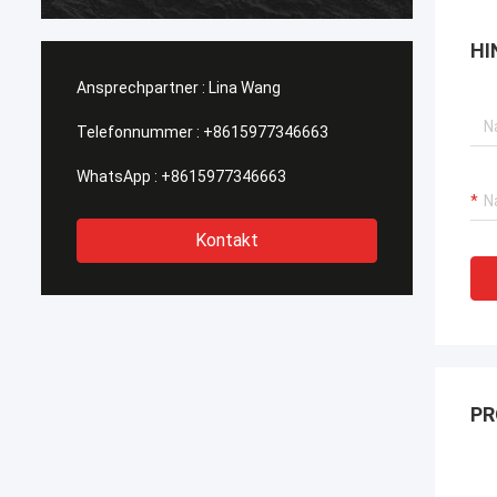
heraus
einteil
HI
Ansprechpartner :
Lina Wang
Telefonnummer :
+8615977346663
WhatsApp :
+8615977346663
Kontakt
PR