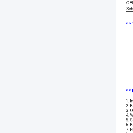
OE
Sch
* *
* *
1. 
2. 
3. 
4. 
5. 
6. 
7. 