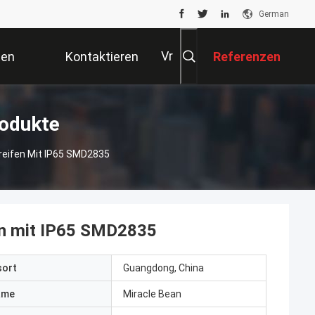
German
Vr
ten
Kontaktieren
Referenzen
Sie Uns
rodukte
reifen Mit IP65 SMD2835
en mit IP65 SMD2835
sort
Guangdong, China
ame
Miracle Bean