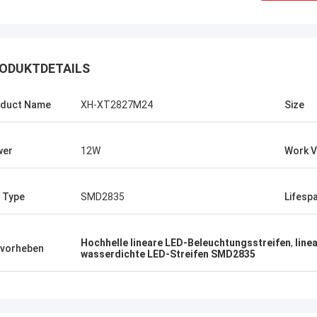
ODUKTDETAILS
duct Name
XH-XT2827M24
Size
wer
12W
Work V
 Type
SMD2835
Lifesp
Shally
Shaty
Hochhelle lineare LED-Beleuchtungsstreifen
,
line
vorheben
wasserdichte LED-Streifen SMD2835
ekauft, ist ein Paar ähnliche
Bevor gekauft, ist ein Pa
tische Kopfstiefel,
quadratische Kopfstiefe
appearance sehr hoch, weil
winterappearance sehr h
enzupassen zu ist gut, jetzt
zusammenzupassen zu is