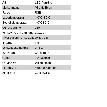
Art
LED-Punktlicht
Markenname
Mircale Bean
Farbe
RGB
Lagertemperatur
-40℃--80℃
Betriebstemperatur
-40℃-80℃
Öffnungswinkel
120°
Funktionierenspannung
DC12V
Pixel-Zusammensetzung
SMD 3535
IP-Grad
IP67
Leistungsaufnahme
0.75W
Walzdraht
wasserdicht
Größe
30*13.8mm
OEM/ODM
Willkommen
Lebenszeit
>30000 Stunden
Zertifikate
CER ROHS