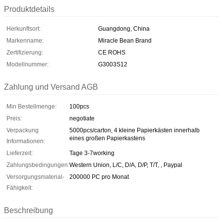
Produktdetails
Herkunftsort:
Guangdong, China
Markenname:
Miracle Bean Brand
Zertifizierung:
CE ROHS
Modellnummer:
G3003S12
Zahlung und Versand AGB
Min Bestellmenge:
100pcs
Preis:
negotiate
Verpackung
5000pcs/carton, 4 kleine Papierkästen innerhalb
eines großen Papierkastens
Informationen:
Lieferzeit:
Tage 3-7working
Zahlungsbedingungen:
Western Union, L/C, D/A, D/P, T/T, , Paypal
Versorgungsmaterial-
200000 PC pro Monat
Fähigkeit:
Beschreibung