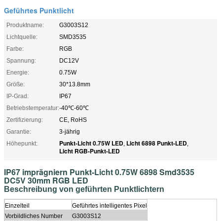
Geführtes Punktlicht
Produktname:
G3003S12
Lichtquelle:
SMD3535
Farbe:
RGB
Spannung:
DC12V
Energie:
0.75W
Größe:
30*13.8mm
IP-Grad:
IP67
Betriebstemperatur:
-40℃-60℃
Zertifizierung:
CE, RoHS
Garantie:
3-jährig
Punkt-Licht 0.75W LED
Licht 6898 Punkt-LED
Höhepunkt:
,
,
Licht RGB-Punkt-LED
IP67 imprägniern Punkt-Licht 0.75W 6898 Smd3535
DC5V 30mm RGB LED
Beschreibung von geführten Punktlichtern
Einzelteil
Geführtes intelligentes Pixel
Vorbildliches Number
G3003S12