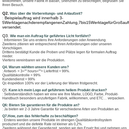
willkommen, unsere Fabrik in Baoan, Shenzhen zu besichtigen, begrüßen Sie
Ihren Besuch.
Q2.
Was über die Vorbereitungs- und Anlaufzeit?
: Beispielauftrag wird innerhalb 3-
5WerktagenachderempfangenenZahlung,7bis15WerktagefürGroßauf
versendet.
Q3.
Wie man ein Auftrag für geführtes Licht fortfährt?
: Informieren Sie uns erstens Ihre Anforderungen oder Anwendung.
Zweitens zitieren wir entsprechend Ihren Anforderungen oder unseren
Vorschlägen.
Drittens bestätigt Kunde die Proben und Plätze legen für formalen Auftrag
nieder.
Viertens vereinbaren wir die Produktion.
Q4. Warum wählten unsere Kunden uns?
: Antwort- < 3="" hours=""> Lieferfrist > 99%.
Qualitätskontrolle > 99%
Kundendienst > 99%
Qc-Inspektion 100% vor der Lieferung der Waren fristgerecht.
Q5.
Kann ich mein Logo auf geführtem hellem Produkt drucken?
: Selbstverständlich haben wir eine wie Ihre Marke, LOGO, Farbe, Produkt-
Handbuch besonders anzufertigen Fabrik, willkommen, und ETC… verpacken.
Q6: Bieten Sie garantieren für die Produkte an?
: Ja bieten wir 2-3 Jahre Garantie für verschiedene Arten von Produkten an.
Q7.How, zum das fehlerhafte zu beschäftigen?
: Erstens werden unsere Produkte im strengen Qualitätskontrollsystem
produziert und die defekte Rate ist kleiner als 0,2%.
Zweitens während der Garantiezeit, senden wir den Ersatz frei und nehmen uns