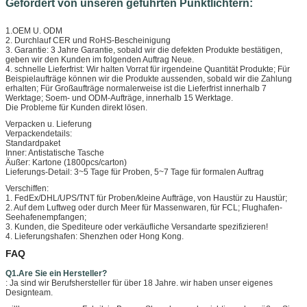
Gefördert von unseren geführten Punktlichtern:
1.OEM U. ODM
2. Durchlauf CER und RoHS-Bescheinigung
3. Garantie: 3 Jahre Garantie, sobald wir die defekten Produkte bestätigen,
geben wir den Kunden im folgenden Auftrag Neue.
4. schnelle Lieferfrist: Wir halten Vorrat für irgendeine Quantität Produkte; Für
Beispielaufträge können wir die Produkte aussenden, sobald wir die Zahlung
erhalten; Für Großaufträge normalerweise ist die Lieferfrist innerhalb 7
Werktage; Soem- und ODM-Aufträge, innerhalb 15 Werktage.
Die Probleme für Kunden direkt lösen.
Verpacken u. Lieferung
Verpackendetails:
Standardpaket
Inner: Antistatische Tasche
Äußer: Kartone (1800pcs/carton)
Lieferungs-Detail: 3~5 Tage für Proben, 5~7 Tage für formalen Auftrag
Verschiffen:
1. FedEx/DHL/UPS/TNT für Proben/kleine Aufträge, von Haustür zu Haustür;
2. Auf dem Luftweg oder durch Meer für Massenwaren, für FCL; Flughafen-
Seehafenempfangen;
3. Kunden, die Spediteure oder verkäufliche Versandarte spezifizieren!
4. Lieferungshafen: Shenzhen oder Hong Kong.
FAQ
Q1.Are Sie ein Hersteller?
: Ja sind wir Berufshersteller für über 18 Jahre. wir haben unser eigenes
Designteam.