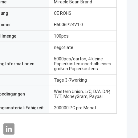
ame
Miracle Bean Brand
erung
CE ROHS
ummer
H5006P24V1.0
ellmenge
100pcs
negotiate
5000pcs/carton, 4 kleine
ng Informationen
Papierkästen innerhalb eines
großen Papierkastens
Tage 3-7working
Western Union, L/C, D/A, D/P,
bedingungen
T/T, MoneyGram, Paypal
gsmaterial-Fähigkeit
200000 PC pro Monat