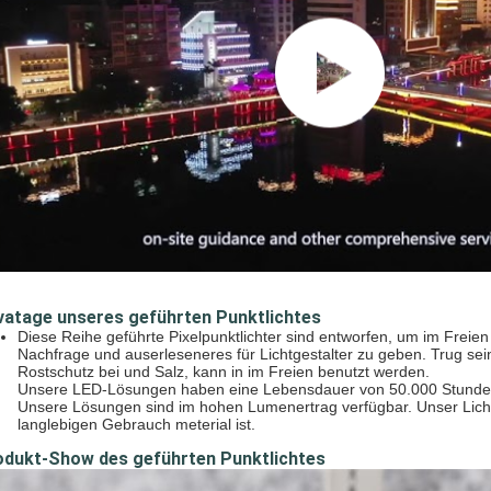
vatage unseres geführten Punktlichtes
Diese Reihe geführte Pixelpunktlichter sind entworfen, um im Freie
Nachfrage und auserleseneres für Lichtgestalter zu geben. Trug sein
Rostschutz bei und Salz, kann in im Freien benutzt werden.
Unsere LED-Lösungen haben eine Lebensdauer von 50.000 Stunden u
Unsere Lösungen sind im hohen Lumenertrag verfügbar. Unser Lich
langlebigen Gebrauch meterial ist.
odukt-Show des geführten Punktlichtes