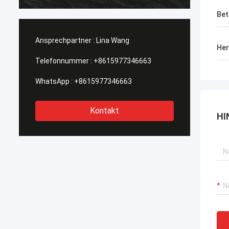
heraus getragen, Kaufstiefel in Phasen
hera
einteilt solch eine Art, diese wi…
eint
Bet
Ansprechpartner :
Lina Wang
Her
Telefonnummer :
+8615977346663
WhatsApp :
+8615977346663
Kontakt
HI