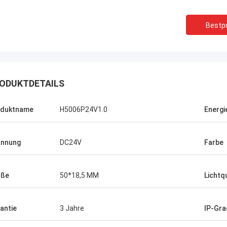
Bestpr
ODUKTDETAILS
oduktname
H5006P24V1.0
Energi
annung
DC24V
Farbe
Shaty
Dan
öße
50*18,5 MM
Lichtq
r gekauft, ist ein Paar ähnliche
Ihre Stromversorgung 
ratische Kopfstiefel,
langfristige Zusammen
erappearance sehr hoch, weil
antie
3 Jahre
IP-Gra
Firma aufbauen wirklic
mmenzupassen zu ist gut, jetzt