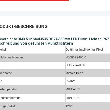
ODUKT-BESCHREIBUNG
serdichte DMX 512 Smd3535 DC24V 50mm LED Punkt-Lichter IP67 
schreibung von geführten Punktlichtern
elteil
Geführtes intelligentes Pixel
bildliches Number
H5006P24V1.0
LED-Punktlicht
kenname
Mircale Bean
be
RGBW
ertemperatur
-40℃--80℃
riebstemperatur
-40℃-80℃
nungswinkel
120°