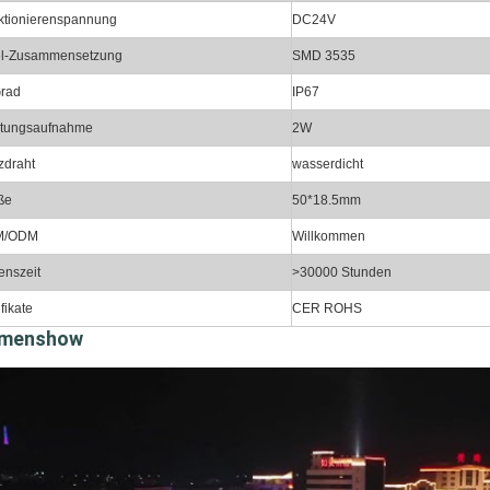
ktionierenspannung
DC24V
el-Zusammensetzung
SMD 3535
Grad
IP67
stungsaufnahme
2W
zdraht
wasserdicht
ße
50*18.5mm
M/ODM
Willkommen
enszeit
>30000 Stunden
ifikate
CER ROHS
rmenshow