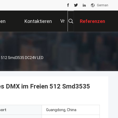
German
Vr
ten
Kontaktieren
Referenzen
Sie Uns
en 512 Smd3535 DC24V LED
es DMX im Freien 512 Smd3535
sort
Guangdong, China