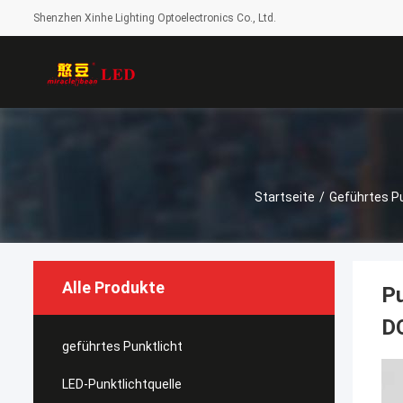
Shenzhen Xinhe Lighting Optoelectronics Co., Ltd.
Startseite
/
Geführtes Pu
Alle Produkte
P
D
geführtes Punktlicht
LED-Punktlichtquelle