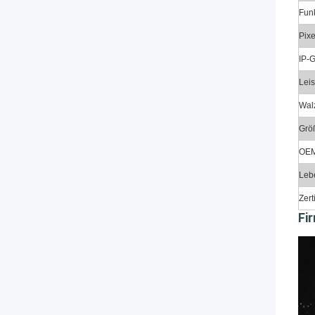
Fun
Pix
IP-
Lei
Wal
Grö
OE
Leb
Zert
Fi