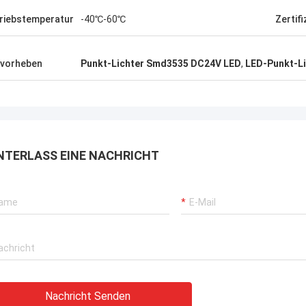
us getragen, Kaufstiefel in Phasen
eilt solch eine Art, diese wi…
riebstemperatur
-40℃-60℃
Zertifi
vorheben
Punkt-Lichter Smd3535 DC24V LED
,
LED-Punkt-L
NTERLASS EINE NACHRICHT
Nachricht Senden