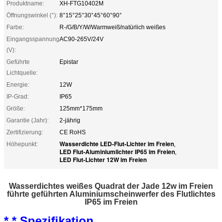
Produktname:
XH-FTG10402M
Öffnungswinkel (°):
8°15°25°30°45°60°90°
Farbe:
R-/G/B/Y/W/Warmweiß/natürlich weißes
Eingangsspannung
AC90-265V/24V
(V):
Geführte
Epistar
Lichtquelle:
Energie:
12W
IP-Grad:
IP65
Größe:
125mm*175mm
Garantie (Jahr):
2-jährig
Zertifizierung:
CE RoHS
Wasserdichte LED-Flut-Lichter im Freien
Höhepunkt:
,
LED Flut-Aluminiumlichter IP65 im Freien
,
LED Flut-Lichter 12W im Freien
Wasserdichtes weißes Quadrat der Jade 12w im Freien
führte geführten Aluminiumscheinwerfer des Flutlichtes
IP65 im Freien
* * Spezifikation