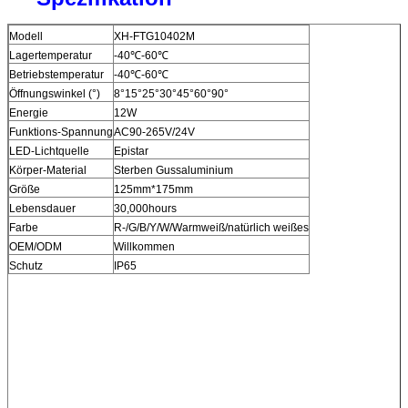
Modell
XH-FTG10402M
Lagertemperatur
-40℃-60℃
Betriebstemperatur
-40℃-60℃
Öffnungswinkel (°)
8°15°25°30°45°60°90°
Energie
12W
Funktions-Spannung
AC90-265V/24V
LED-Lichtquelle
Epistar
Körper-Material
Sterben Gussaluminium
Größe
125mm*175mm
Lebensdauer
30,000hours
Farbe
R-/G/B/Y/W/Warmweiß/natürlich weißes
OEM/ODM
Willkommen
Schutz
IP65