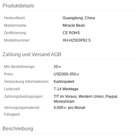
Produktdetails
Herkunftsort:
Guangdong, China
Markenname:
Miracle Bean
Zertifizierung:
CE ROHS
Modellnummer:
XH-H2503P62.5
Zahlung und Versand AGB
Min Bestellmenge:
20㎡
Preis:
USD300-350㎡
Verpackung Informationen:
Kartonpaket
Lieferzeit:
7-14 Werktage
Zahlungsbedingungen:
T/T im Voraus, Western Union, Paypal,
MoneyGram
Versorgungsmaterial-
4,000㎡ pro Monat
Fähigkeit:
Beschreibung