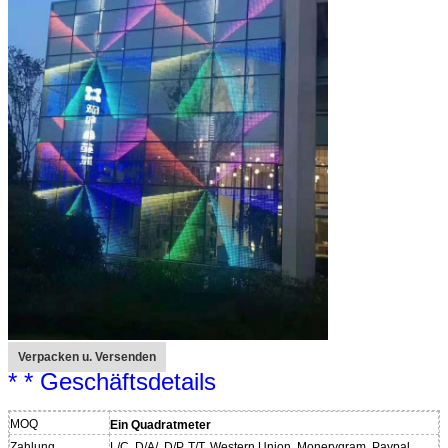
Verpacken u. Versenden
* * Geschäftsdetails
MOQ
Ein Quadratmeter
Zahlung
L/C, D/A/, D/P, T/T, Western Union, Monerygram, Paypal