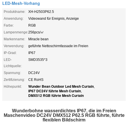
LED-Mesh-Vorhang
Produktname:
XH-H2503P62.5
Anwendung:
Videowand für Ereignis, Anzeige
Farbe:
RGB
Lampenmenge:
256pcs/㎡
Markenname:
Miracle bean
Verwendung:
geführte Nettoschirmfassade im Freien
IP-Grad:
IP67
LED-
SMD3535*3
Lichtquelle:
Spannung:
DC24V
Zertifizierung:
CE RoHS
Wunder Bean Outdoor Led Mesh Curtain
Höhepunkt:
,
IP67 DC24V führte Mesh Curtain
,
DMX512 RGB führte Mesh Curtain
Wunderbohne wasserdichtes IP67, die im Freien
Maschenvideo DC24V DMX512 P62.5 RGB führte, führte
flexiblen Bildschirm