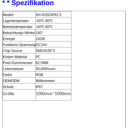
* * Spezifikation
Modell
XH-H2503P62.5
Lagertemperatur
-40℃-80℃
Betriebstemperatur
-40℃-80℃
Betrachtungs-Winkel
160°
Energie
192W
Funktions-Spannung
DC24V
Chip Source
SMD3535*3
Körper-Material
PC
Pixel-Durchmesser
62.5MM
Lebensdauer
30,000hours
Farbe
RGB
OEM/ODM
Willkommen
Schutz
IP67
Größe
1000mm*1000mm