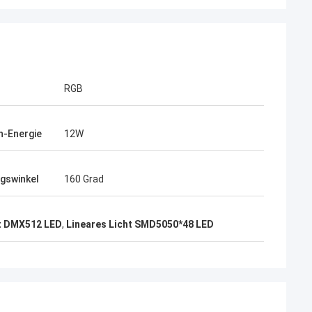
RGB
-Energie
12W
gswinkel
160 Grad
ht DMX512 LED
,
Lineares Licht SMD5050*48 LED
t, ich möchte eine
beit mit Ihrer
gut.