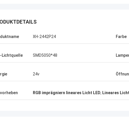
ODUKTDETAILS
oduktname
XH-2442P24
Farbe
-Lichtquelle
SMD5050*48
Lampen
rgie
24v
Öffnun
vorheben
RGB imprägniern lineares Licht LED
,
Lineares Lic
Shaty
Daniel
ekauft, ist ein Paar ähnliche
Ihre Stromversorgung is
tische Kopfstiefel,
langfristige Zusammenar
appearance sehr hoch, weil
Firma aufbauen wirklich 
enzupassen zu ist gut, jetzt