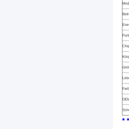
Mod
Bet
Ene
Fun
Chi
Körp
Grö
Leb
Far
OE
Sch
* 