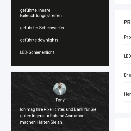
geführte lineare
Beleuchtungsstreifen
PR
geführter Scheinwerfer
Pr
geführte downlights
LED-Schienenlicht
LED
Ene
Her
Shally
Bevor gekauft, ist ein Paar ähnliche
Bevor g
quadratische Kopfstiefel,
quadra
winterappearance sehr hoch, weil
winter
zusammenzupassen zu ist gut, jetzt
zusamm