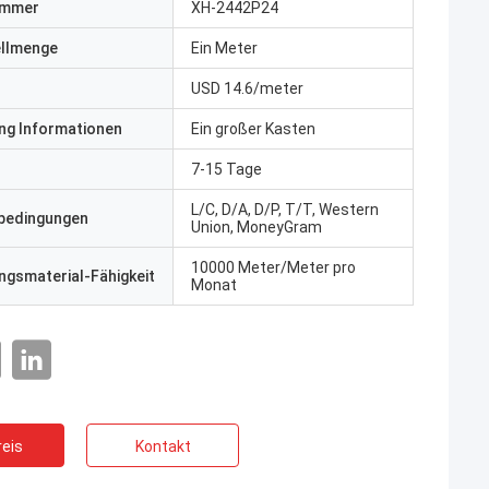
ummer
XH-2442P24
ellmenge
Ein Meter
USD 14.6/meter
ng Informationen
Ein großer Kasten
7-15 Tage
L/C, D/A, D/P, T/T, Western
bedingungen
Union, MoneyGram
10000 Meter/Meter pro
gsmaterial-Fähigkeit
Monat
eis
Kontakt