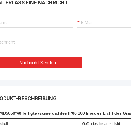
 getragen, Kaufstiefel in Phasen
NTERLASS EINE NACHRICHT
t solch eine Art, diese wi…
Nachricht Senden
ODUKT-BESCHREIBUNG
MD5050*48 fertigte wasserdichtes IP66 160 lineares Licht des 
elteil
Geführtes lineares Licht