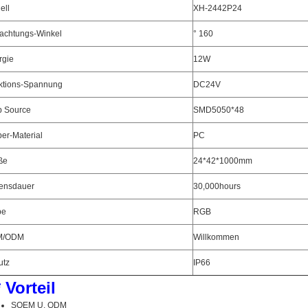
ell
XH-2442P24
rachtungs-Winkel
° 160
rgie
12W
ktions-Spannung
DC24V
p Source
SMD5050*48
er-Material
PC
ße
24*42*1000mm
ensdauer
30,000hours
be
RGB
M/ODM
Willkommen
utz
IP66
* Vorteil
SOEM U. ODM