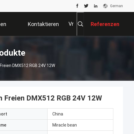
German
Vr
ten
Kontaktieren
Referenzen
Sie Uns
rodukte
 Freien DMX512 RGB 24V 12W
im Freien DMX512 RGB 24V 12W
sort
China
ame
Miracle bean