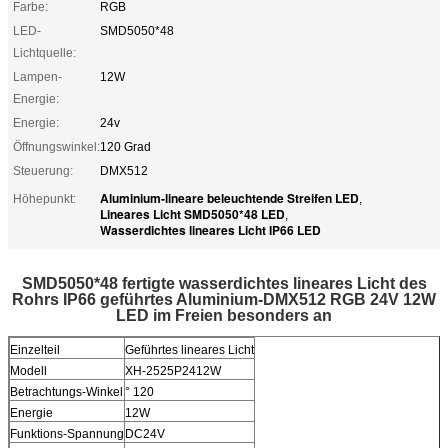
Farbe:
RGB
LED-
SMD5050*48
Lichtquelle:
Lampen-
12W
Energie:
Energie:
24v
Öffnungswinkel:
120 Grad
Steuerung:
DMX512
Aluminium-lineare beleuchtende Streifen LED
Höhepunkt:
,
Lineares Licht SMD5050*48 LED
,
Wasserdichtes lineares Licht IP66 LED
SMD5050*48 fertigte wasserdichtes lineares Licht des
Rohrs IP66 geführtes Aluminium-DMX512 RGB 24V 12W
LED im Freien besonders an
Einzelteil
Geführtes lineares Licht
Modell
XH-2525P2412W
Betrachtungs-Winkel
° 120
Energie
12W
Funktions-Spannung
DC24V