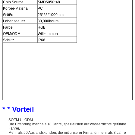
Chip Source
SMD5050*48
Körper-Material
PC
Größe
25*25*1000mm
Lebensdauer
30,000hours
Farbe
RGB
OEM/ODM
Willkommen
Schutz
IP66
* * Vorteil
SOEM U. ODM
Die Erfahrung mehr als 18 Jahre, spezialisiert auf wasserdichte geführte
Fahrer,
Mehr als 50 Auslandskunden, die mit unserer Firma für mehr als 3 Jahre