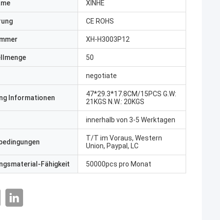
ame
XINHE
erung
CE ROHS
ummer
XH-H3003P12
ellmenge
50
negotiate
47*29.3*17.8CM/15PCS G.W:
ng Informationen
21KGS N.W.: 20KGS
innerhalb von 3-5 Werktagen
T/T im Voraus, Western
bedingungen
Union, Paypal, LC
gsmaterial-Fähigkeit
50000pcs pro Monat