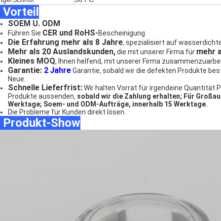
 Vorteil
SOEM U. ODM
CER und RoHS-
Führen Sie
Bescheinigung
Die Erfahrung mehr als 8 Jahre
, spezialisiert auf wasserdicht
Mehr als 20 Auslandskunden,
mehr a
die mit unserer Firma für
Kleines MOQ
, Ihnen helfend, mit unserer Firma zusammenzuarbei
Garantie:
2
Jahre
Garantie, sobald wir die defekten Produkte be
Neue.
Schnelle Lieferfrist:
Wir halten Vorrat für irgendeine Quantität 
Produkte aussenden,
sobald wir die Zahlung erhalten; Für Großa
Werktage; Soem- und ODM-Aufträge, innerhalb 15 Werktage.
Die Probleme für Kunden direkt lösen.
♦ Produkt-Show