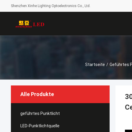
Shenzhen Xinhe Lighting Optoelectronics Co., Ltd.
Startseite
/
Geführtes P
Alle Produkte
30
C
geführtes Punktlicht
LED-Punktlichtquelle