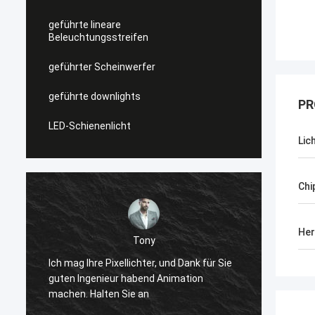
geführte lineare
Beleuchtungsstreifen
geführter Scheinwerfer
geführte downlights
PR
LED-Schienenlicht
Lic
Chi
Her
Shally
ony
Bevor gekauft, ist ein Paar ähnliche
hter, und Dank für Sie
quadratische Kopfstiefel,
bend Animation
winterappearance sehr hoch, weil
an
zusammenzupassen zu ist gut, jetzt