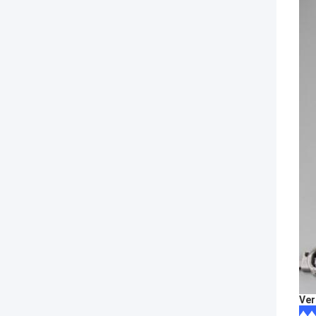
Ver
♦♦