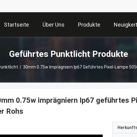
Startseite
Über Uns
Produkte
Neuigkei
Geführtes Punktlicht Produkte
unktlicht
/
30mm 0.75w Imprägniern Ip67 Geführtes Pixel-Lampe 505
mm 0.75w imprägniern Ip67 geführtes Pi
er Rohs
Herkunft