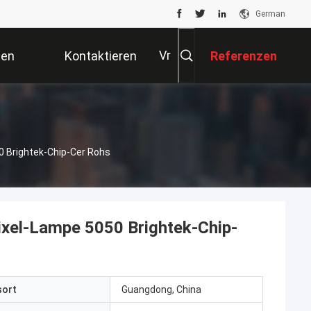
German
Vr
ten
Kontaktieren
Referenzen
Sie Uns
0 Brightek-Chip-Cer Rohs
xel-Lampe 5050 Brightek-Chip-
sort
Guangdong, China