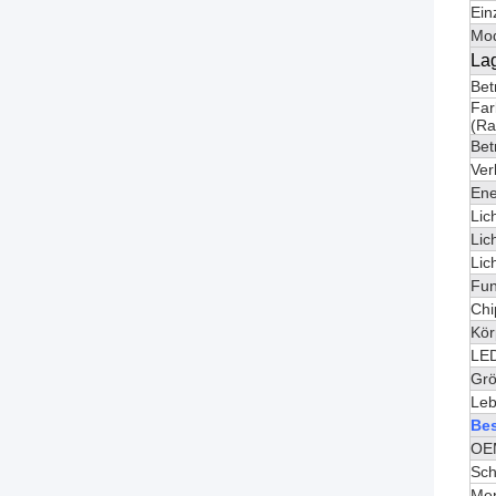
Einz
Mod
La
Bet
Far
(Ra
Bet
Ver
Ene
Lic
Lic
Lic
Fun
Chi
Kör
LED
Gr
Leb
Be
OE
Sch
Me