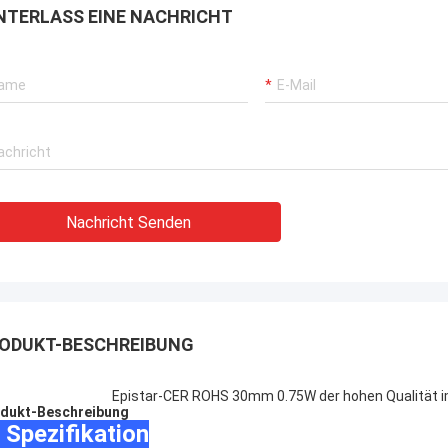
en
heraus getragen, Kaufstiefel in Phasen
NTERLASS EINE NACHRICHT
einteilt solch eine Art, diese wi…
Nachricht Senden
ODUKT-BESCHREIBUNG
Epistar-CER ROHS 30mm 0.75W der hohen Qualität im
dukt-Beschreibung
 Spezifikation