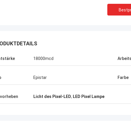
Bestpr
ODUKTDETAILS
htstärke
18000mcd
Arbeits
p
Epistar
Farbe
vorheben
Licht des Pixel-LED
,
LED Pixel Lampe
Shaty
Bevor gekauft, ist ein Paar ähnliche
Ihr
quadratische Kopfstiefel,
lan
winterappearance sehr hoch, weil
Fir
zusammenzupassen zu ist gut, jetzt