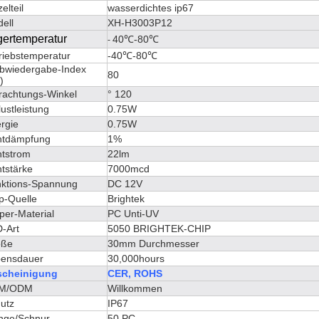
elteil
wasserdichtes ip67
ell
XH-H3003P12
gertemperatur
40℃-80℃
-
riebstemperatur
-40℃-80℃
bwiedergabe-Index
80
)
rachtungs-Winkel
° 120
lustleistung
0.75W
rgie
0.75W
htdämpfung
1%
htstrom
22lm
htstärke
7000mcd
ktions-Spannung
DC 12V
p-Quelle
Brightek
per-Material
PC Unti-UV
-Art
5050 BRIGHTEK-CHIP
öße
30mm Durchmesser
ensdauer
30,000hours
scheinigung
CER, ROHS
M/ODM
Willkommen
utz
IP67
nge/Schnur
50 PC