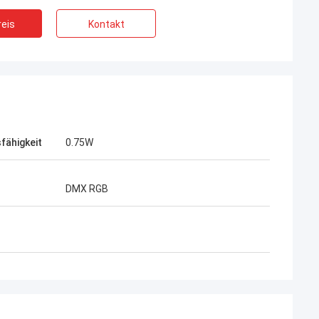
eis
Kontakt
fähigkeit
0.75W
DMX RGB
Daniel
e Stromversorgung ist, ich möchte eine
gfristige Zusammenarbeit mit Ihrer
ma aufbauen wirklich gut.