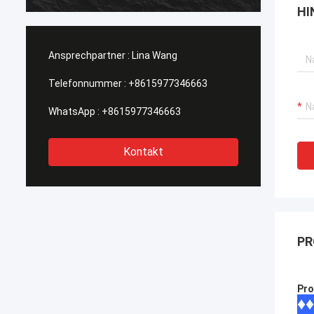
heraus getragen, Kaufstiefel in Phas
HI
einteilt solch eine Art, diese wi…
Ansprechpartner :
Lina Wang
Telefonnummer :
+8615977346663
WhatsApp :
+8615977346663
Kontakt
PR
Pro
♦♦