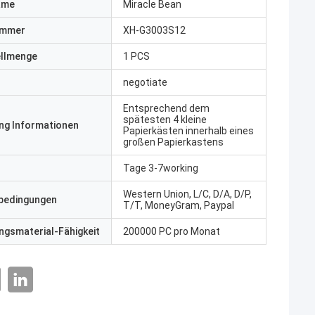
ame
Miracle Bean
ummer
XH-G3003S12
ellmenge
1 PCS
negotiate
Entsprechend dem
spätesten 4 kleine
ng Informationen
Papierkästen innerhalb eines
großen Papierkastens
Tage 3-7working
Western Union, L/C, D/A, D/P,
bedingungen
T/T, MoneyGram, Paypal
gsmaterial-Fähigkeit
200000 PC pro Monat