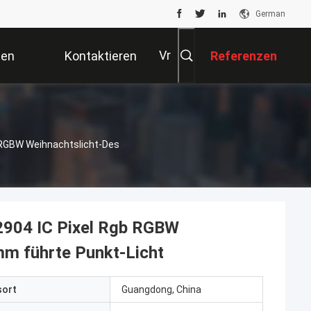
German
Vr
ten
Kontaktieren
Referenzen
Sie Uns
 RGBW Weihnachtslicht-Des
2904 IC Pixel Rgb RGBW
m führte Punkt-Licht
sort
Guangdong, China