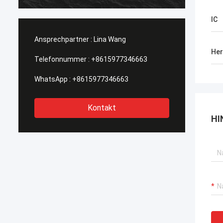
heraus getragen, Kaufstiefel in Phasen
einteilt solch eine Art, diese wi…
IC
Ansprechpartner :
Lina Wang
Her
Telefonnummer :
+8615977346663
WhatsApp :
+8615977346663
Kontakt
HI