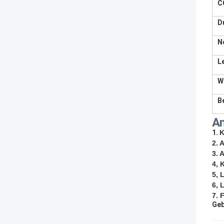
C
D
N
L
W
B
A
1.
K
2.
A
3. 
4, 
5, 
6, 
7.
F
Ge