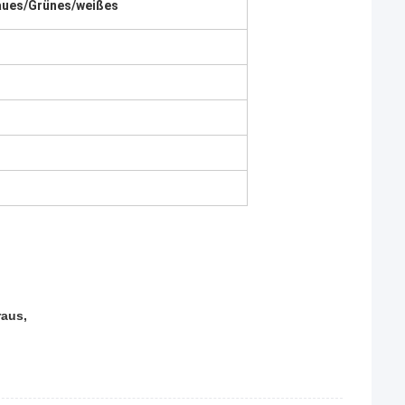
aues/Grünes/weißes
raus,