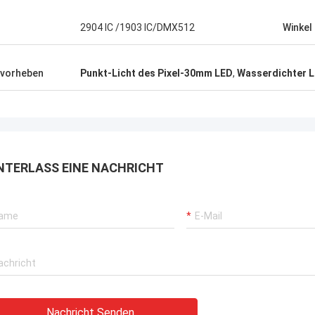
heraus getragen, Kaufstiefel in Phasen
einteilt solch eine Art, diese wi…
2904 IC /1903 IC/DMX512
Winkel
vorheben
Punkt-Licht des Pixel-30mm LED
,
Wasserdichter L
NTERLASS EINE NACHRICHT
Nachricht Senden