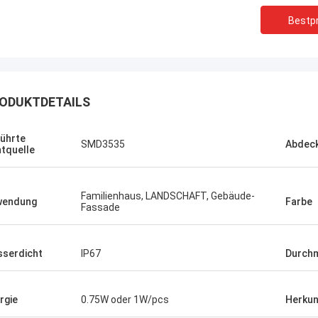
Bestpr
ODUKTDETAILS
ührte
SMD3535
Abdec
htquelle
Familienhaus, LANDSCHAFT, Gebäude-
wendung
Farbe
Fassade
Shaty
serdicht
IP67
Durch
Bevor gekauft, ist ein Paar ähnliche
Ihre Stromve
quadratische Kopfstiefel,
langfristig
winterappearance sehr hoch, weil
Firma aufbau
rgie
0.75W oder 1W/pcs
Herkun
zusammenzupassen zu ist gut, jetzt