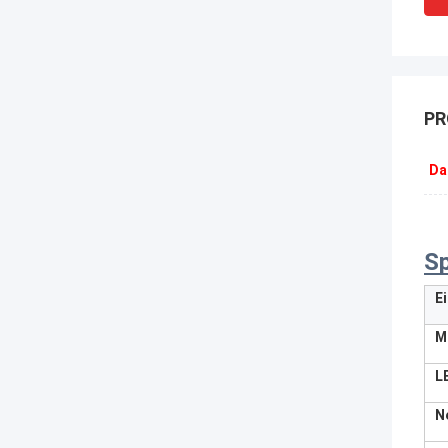
PR
Da
Sp
E
M
L
N