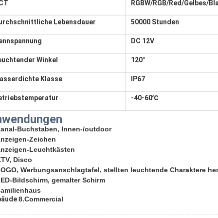
CT
RGBW/RGB/Red
/Gelbes/Bl
urchschnittliche Lebensdauer
50000 Stunden
ennspannung
DC 12V
euchtender Winkel
120°
asserdichte Klasse
IP67
etriebstemperatur
-40-60℃
nwendungen
anal-Buchstaben, Innen-/outdoor
nzeigen-Zeichen
Anzeigen-Leuchtkästen
KTV, Disco
LOGO, Werbungsanschlagtafel, stellten leuchtende Charaktere he
LED-Bildschirm, gemalter Schirm
amilienhaus
bäude
8.Commercial