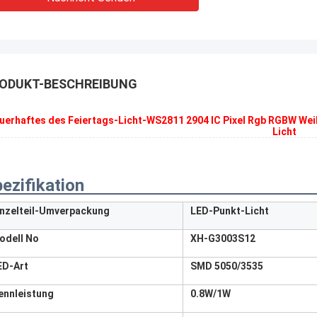
ODUKT-BESCHREIBUNG
uerhaftes des Feiertags-Licht-WS2811 2904 IC Pixel Rgb RGBW We
Licht
ezifikation
inzelteil-Umverpackung
LED-Punkt-Licht
odell No
XH-G3003S12
ED-Art
SMD 5050/3535
ennleistung
0.8W/1W