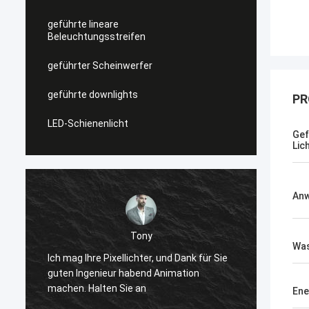
geführte lineare
Beleuchtungsstreifen
geführter Scheinwerfer
geführte downlights
PR
LED-Schienenlicht
Gef
Lic
An
Shally
Was
Bevor gekauft, ist ein Paar ähnliche
Dank für Sie
quadratische Kopfstiefel,
ation
winterappearance sehr hoch, weil
Ene
zusammenzupassen zu ist gut, jetzt