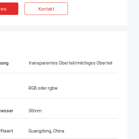
eis
Kontakt
kung
transparentes Oberteil/milchiges Oberteil
RGB oder rgbw
Daniel
messer
30mm
rsorgung ist, ich möchte eine
e Zusammenarbeit mit Ihrer
en wirklich gut.
ftsort
Guangdong, China