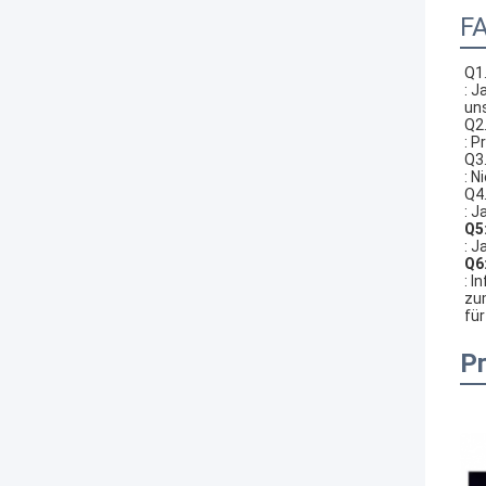
F
Q1.
: J
uns
Q2.
: 
Q3.
: N
Q4.
: J
Q5
: J
Q6
: I
zu
für
P