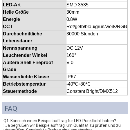
LED-Art
SMD 3535
Helle Größe
30mm
Energie
0.8W
CCT
Rot/gelb/blau/grün/weiß/RGB
Durchschnittliche
30000 Stunden
Lebensdauer
Nennspannung
DC 12V
Leuchtender Winkel
160°
Äußere Shell Fireproof
V-0
Grade
Wasserdichte Klasse
IP67
Betriebstemperatur
-40℃+80℃
Steuermethode
Constant Bright/DMX512
FAQ
Q1. 
Kann ich einen Beispielauftrag für LED-Punktlicht haben?
: Ja begrüßen wir Beispielauftrag, um Qualität zu prüfen und zu 
überprüfen. Gemischte Proben sind annehmbar.