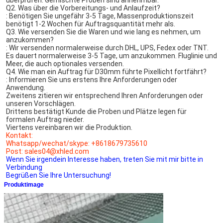
Q2. Was über die Vorbereitungs- und Anlaufzeit?
: Benötigen Sie ungefähr 3-5 Tage, Massenproduktionszeit 
benötigt 1-2 Wochen für Auftragsquantität mehr als.
Q3. Wie versenden Sie die Waren und wie lang es nehmen, um 
anzukommen?
: Wir versenden normalerweise durch DHL, UPS, Fedex oder TNT. 
Es dauert normalerweise 3-5 Tage, um anzukommen. Fluglinie und 
Meer, die auch optionales versenden.
Q4. Wie man ein Auftrag für D30mm führte Pixellicht fortfährt?
: Informieren Sie uns erstens Ihre Anforderungen oder 
Anwendung.
Zweitens zitieren wir entsprechend Ihren Anforderungen oder 
unseren Vorschlägen.
Drittens bestätigt Kunde die Proben und Plätze legen für 
formalen Auftrag nieder.
Viertens vereinbaren wir die Produktion.
Kontakt:
Whatsapp/wechat/skype: +8618679735610
Post: sales04@xhled.com
Wenn Sie irgendein Interesse haben, treten Sie mit mir bitte in 
Verbindung
Begrüßen Sie Ihre Untersuchung!
Produktimage