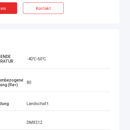
eis
Kontakt
BENDE
-40℃-60℃
RATUR
iumbezogene
80
ung (Ra>)
Daniel
dung
Landschaft
gung ist, ich möchte eine
ammenarbeit mit Ihrer
rklich gut.
DMX512