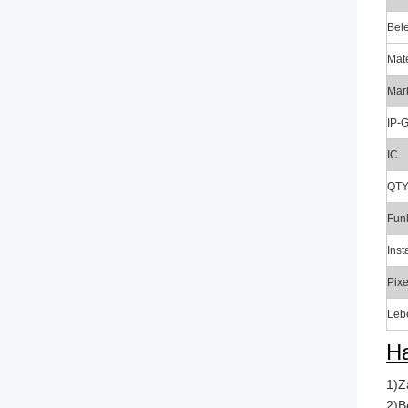
Bel
Mat
Mar
IP-
IC
QTY
Fun
Inst
Pixe
Leb
Ha
1)Z
2)B