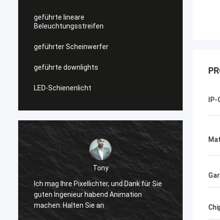
geführte lineare
Beleuchtungsstreifen
geführter Scheinwerfer
geführte downlights
PR
LED-Schienenlicht
IP-
Mat
Shally
Gar
Bevor gekauft, ist ein Paar ähnliche
für Sie
quadratische Kopfstiefel,
n
winterappearance sehr hoch, weil
Chi
zusammenzupassen zu ist gut, jetzt