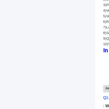
3)P
4)V
5)V
6)R
7)L
8)S
9)Q
10)
In
F
Q1
: W