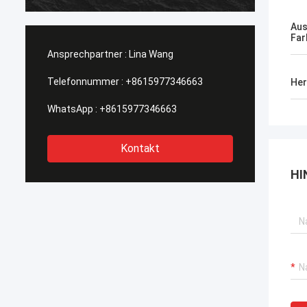
heraus getragen, Kaufstiefel in Phasen
einteilt solch eine Art, diese wi…
Aus
Far
Ansprechpartner :
Lina Wang
Telefonnummer :
+8615977346663
Her
WhatsApp :
+8615977346663
Kontakt
HI