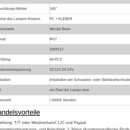
euchtungs-Winkel
160°
erial des Lampen-Körpers
PC + KLEBER
kenname
Mircale Bean
Grad
IP67
DMX512
/String
48 PCS
ktionierenspannung
DC12V DC24V
allation
Installation der Schrauben- oder Stahldrahtschnalle
l
ein Pixel der Lampe eine
enszeit
>30000 Stunden
ndelsvorteile
ahlung: T/T oder Westverband, L/C und Paypal
eispielvorbereitungs- und Anlaufzeit: 1-3days (kundenspezifische Prod