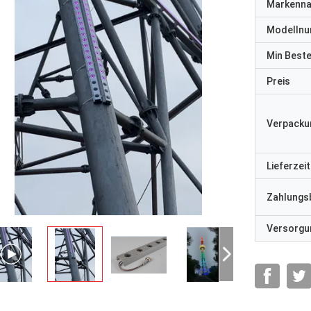
Markenn
Modelln
Min Best
Preis
Verpacku
Lieferzeit
Zahlungs
Versorgun