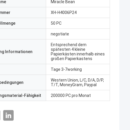
ame
Miracle Bean
ummer
XH-H4006P24
ellmenge
50 PC
negotiate
Entsprechend dem
spätesten 4 kleine
ng Informationen
Papierkästen innerhalb eines
großen Papierkastens
Tage 3-7working
Western Union, L/C, D/A, D/P,
bedingungen
T/T, MoneyGram, Paypal
gsmaterial-Fähigkeit
200000 PC pro Monat