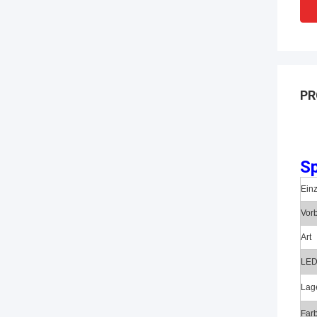
PR
Sp
Einz
Vor
Art
LED
Lag
Far