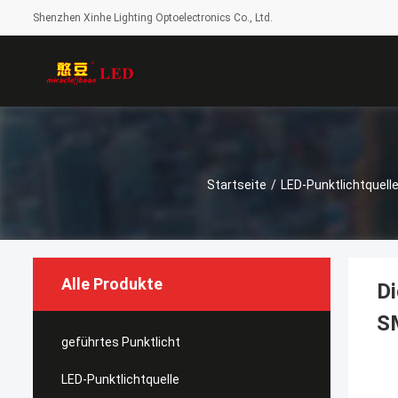
Shenzhen Xinhe Lighting Optoelectronics Co., Ltd.
Startseite
/
LED-Punktlichtquell
Alle Produkte
Di
S
geführtes Punktlicht
LED-Punktlichtquelle