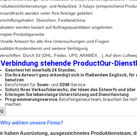
roduktionsVorbereitungs- und Anlaufzeit: 3-5days (entsprechend Produ
ersandfracht werden unter Ihre Anträge geliefert
erschiffungshafen: Shenzhen, Festlandchina
abatten werden basiert auf Auftragsquantitäten angeboten
ongwe-Produktgarantie
chnelle Antwort für alle Ihre Untersuchungen und Fragen
ualitäts-Kundendienst und weitere Verfolgung
Verschiffen: Durch Eil (DHL, Fedex, UPS, ARAMEX…), Auf dem Luftwe
 Verbindung stehende ProductOur-
Dienst
Geantwortet innerhalb 24 Stunden;
Die Ihre Antwort ganz erkundigt sich in fließendem Englisch, fü
benutzen
Berufsteam für
Soem-
und
ODM-
Service
Schutz Ihres Verkaufsbereichs, der Ideen des Entwurfs und aller 
Erbringen Sie lebenslange Unterstützung und Dienstleistung
Programmierungsservice
, Berufsingenieurteam, brauchen Sie nic
machen.
AQ
.Why wählen unsere Firma?
ir haben Ausrüstung, ausgezeichnetes Produktionsteam, di