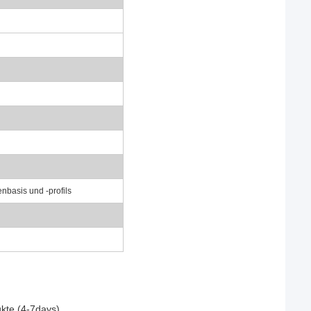
nbasis und -profils
ukte (4-7days)