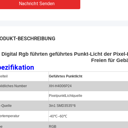
Nachricht Senden
ODUKT-BESCHREIBUNG
Digital Rgb führten geführtes Punkt-Licht der Pi
Freien für Geb
ezifikation
elteil
Geführtes Punktlicht
bildliches Number
XH-H4006P24
PixelpunktLichtquelle
-Quelle
3in1 SMD3535*6
ertemperatur
-40℃--60℃
be
RGB