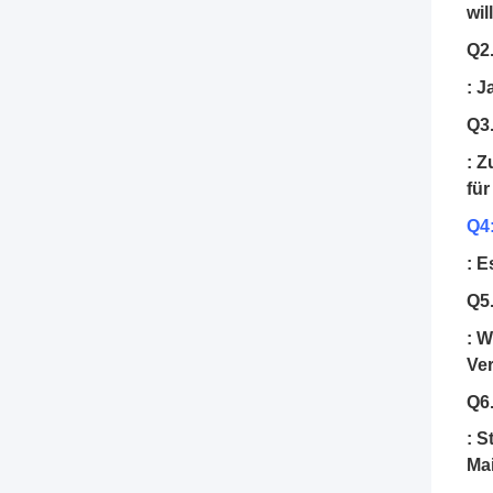
wil
Q2
: J
Q3
: Z
für
Q4
: E
Q5
: W
Ver
Q6
: S
Mai