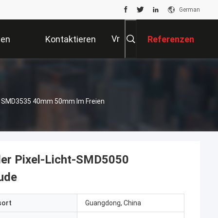
German
Vr
ten
Kontaktieren
Referenzen
Sie Uns
050 SMD3535 40mm 50mm Im Freien
 der Pixel-Licht-SMD5050
ude
sort
Guangdong, China