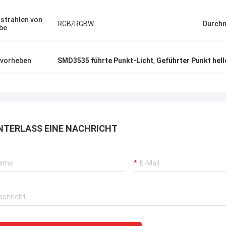
heraus getragen, Kaufstiefel in Phasen
einteilt solch eine Art, diese wi…
strahlen von
RGB/RGBW
Durch
be
vorheben
SMD3535 führte Punkt-Licht
,
Geführter Punkt hel
NTERLASS EINE NACHRICHT