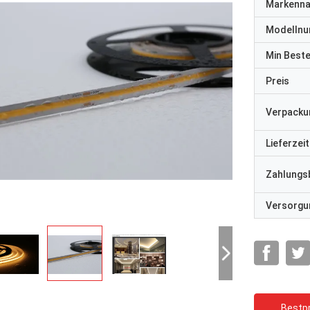
Markenn
Modelln
Min Best
Preis
Verpacku
Lieferzeit
Zahlungs
Versorgun
Bestpr