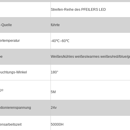
Streifen-Reihe des PFEILERS LED
-Quelle
führte
ertemperatur
-40℃--60℃
be
Weißes/kühles weißes/warmes weißes/red//blue/g
euchtungs-Winkel
180°
ge
5M
ktionierenspannung
24v
nsarbeitszeit
50000H