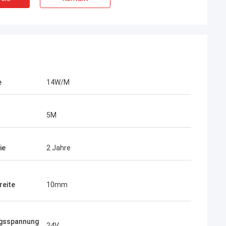
e
14W/M
5M
ie
2 Jahre
Daniel
eite
10mm
tromversorgung ist, ich möchte eine
istige Zusammenarbeit mit Ihrer
aufbauen wirklich gut.
ngsspannung
24V