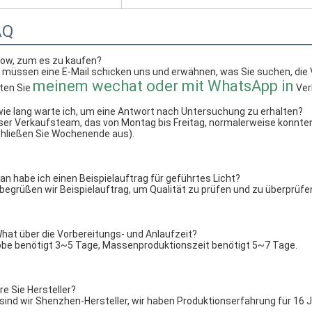
AQ
How, zum es zu kaufen?
e müssen eine E-Mail schicken uns und erwähnen, was Sie suchen, die
meinem wechat oder mit WhatsApp in
ten Sie 
 Ve
wie lang warte ich, um eine Antwort nach Untersuchung zu erhalten?
er Verkaufsteam, das von Montag bis Freitag, normalerweise konnten S
chließen Sie Wochenende aus).
an habe ich einen Beispielauftrag für geführtes Licht?
begrüßen wir Beispielauftrag, um Qualität zu prüfen und zu überprüfe
hat über die Vorbereitungs- und Anlaufzeit?
obe benötigt 3~5 Tage, Massenproduktionszeit benötigt 5~7 Tage.
re Sie Hersteller?
sind wir Shenzhen-Hersteller, wir haben Produktionserfahrung für 16 J