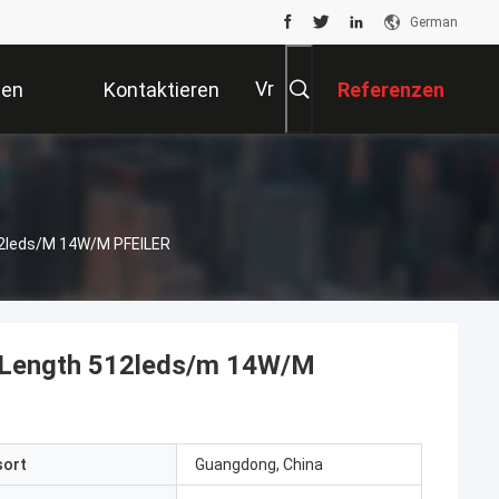
German
Vr
ten
Kontaktieren
Referenzen
Sie Uns
12leds/m 14W/M PFEILER
M Length 512leds/m 14W/M
sort
Guangdong, China