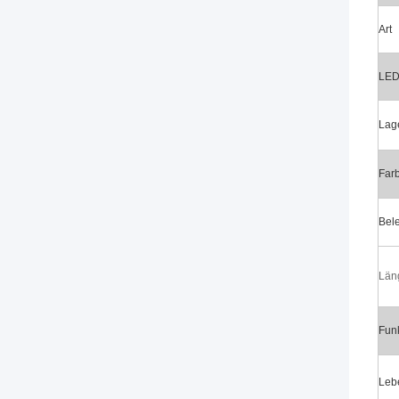
Art
LED
Lag
Far
Bel
Län
Fun
Lebe