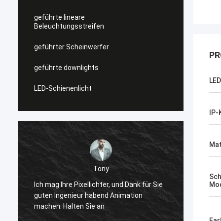
geführte lineare
Beleuchtungsstreifen
geführter Scheinwerfer
PR
geführte downlights
LED
LED-Schienenlicht
IP-
Mat
Shally
Sch
Bevor gekauft, ist ein Paar ähnliche
, und Dank für Sie
Mo
quadratische Kopfstiefel,
 Animation
winterappearance sehr hoch, weil
zusammenzupassen zu ist gut, jetzt
Far