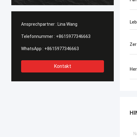
heraus getragen, Kaufstiefel in Phasen
einteilt solch eine Art, diese wi…
Leb
Ansprechpartner :
Lina Wang
Telefonnummer :
+8615977346663
Zer
WhatsApp :
+8615977346663
Kontakt
Her
HI