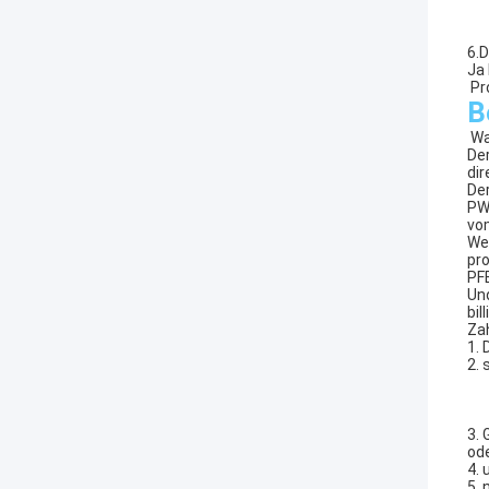
6.D
Ja 
Pr
B
Wa
Der
dir
De
PWB
vo
We
pro
PF
Und
bil
Zah
1. 
2. 
3. 
od
4. 
5. 