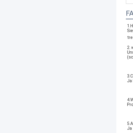
F
1.
Si
tre
2. 
Uns
(s
3.C
Ja 
4.W
Pr
5.A
Ja 