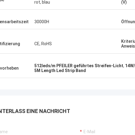
heraus getragen, Kaufstiefel in Phasen
rot, blau
(V)
einteilt solch eine Art, diese wi…
ensarbeitszeit
30000H
Öffnun
Kriter
tifizierung
CE, RoHS
Anweis
512leds/m PFEILER geführtes Streifen-Licht
,
14W/
vorheben
5M Length Led Strip Band
NTERLASS EINE NACHRICHT