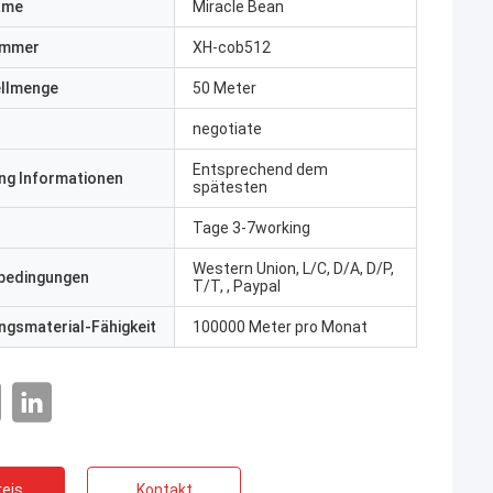
ame
Miracle Bean
ummer
XH-cob512
ellmenge
50 Meter
negotiate
Entsprechend dem
ng Informationen
spätesten
Tage 3-7working
Western Union, L/C, D/A, D/P,
bedingungen
T/T, , Paypal
gsmaterial-Fähigkeit
100000 Meter pro Monat
eis
Kontakt