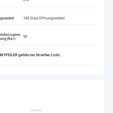
gswinkel
180 Grad-Öffnungswinkel
iumbezogene
90
ung (Ra>)
M PFEILER geführtes Streifen-Licht
,