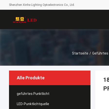
Shenzhen Xinhe Lighting Optoelectronics Co., Ltd.
Startseite
/
Geführtes 
Alle Produkte
18
P
geführtes Punktlicht
LED-Punktlichtquelle