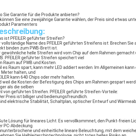
o Sie Garantie für die Produkte anbieten?
können Sie eine zweijährige Garantie wählen, der Preis sind etwas unt
odukt Paramenters
eschreibung:
s ist PFEILER geführter Streifen?
 vollständige Name des PFEILER geführten Streifens ist: Brechen Sie 
ekt binden zum PWB-Brett ist.
r gewöhnliche helle Streifen wird vom Chip auf dem Rahmen gemacht 
. PFEILER geführter Streifen speichert viel
m Raum auf PWB und Kosten.
il es Raum spart, kann mehr LED addiert werden. Im Allgemeinen kann
 Meter halten, und
EILER kann 640 Chips oder mehr halten.
 weil die Kosten der Befestigung des Chips am Rahmen gespart werden,
liger als die selben
l von geführten Streifen. PFEILER geführte Streifen-Vorteile:
Der Preis ist billiger und bedienungsfreundlich.
sind elektrische Stabilität, Schaltplan, optischer Entwurf und Wärm
Gute Lösung für lineares Licht. Es vervollkommnet, den Punkt-freien Lic
er PC-Abdeckung.
ununterbrochene und einheitliche lineare Beleuchtung, mit dem weiche
nehmen Sie Halbleiterchiptechnologie, nicht totes helles Risiko an.