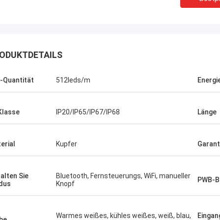
ODUKTDETAILS
-Quantität
512leds/m
Energi
Klasse
IP20/IP65/IP67/IP68
Länge
erial
Kupfer
Garant
Shaty
alten Sie
Bluetooth, Fernsteuerungs, WiFi, manueller
Bevor gekauft, ist ein Paar ähnliche
PWB-Br
Ihre S
dus
Knopf
quadratische Kopfstiefel,
langfr
winterappearance sehr hoch, weil
Firma 
zusammenzupassen zu ist gut, jetzt
Warmes weißes, kühles weißes, weiß, blau,
Einga
be