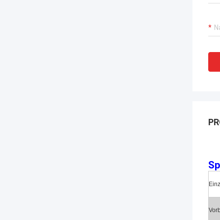
PR
Sp
Einz
Vor