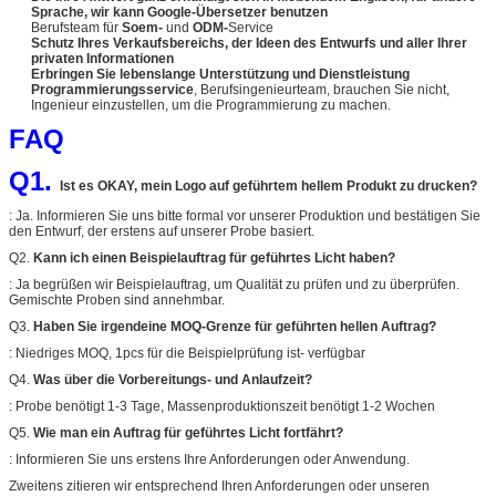
Sprache, wir kann Google-Übersetzer benutzen
Berufsteam für
Soem-
und
ODM-
Service
Schutz Ihres Verkaufsbereichs, der Ideen des Entwurfs und aller Ihrer
privaten Informationen
Erbringen Sie lebenslange Unterstützung und Dienstleistung
Programmierungsservice
, Berufsingenieurteam, brauchen Sie nicht,
Ingenieur einzustellen, um die Programmierung zu machen.
FAQ
Q1.
Ist es OKAY, mein Logo auf geführtem hellem Produkt zu drucken?
: Ja. Informieren Sie uns bitte formal vor unserer Produktion und bestätigen Sie
den Entwurf, der erstens auf unserer Probe basiert.
Q2.
Kann ich einen Beispielauftrag für geführtes Licht haben?
: Ja begrüßen wir Beispielauftrag, um Qualität zu prüfen und zu überprüfen.
Gemischte Proben sind annehmbar.
Q3.
Haben Sie irgendeine MOQ-Grenze für geführten hellen Auftrag?
: Niedriges MOQ, 1pcs für die Beispielprüfung ist- verfügbar
Q4.
Was über die Vorbereitungs- und Anlaufzeit?
: Probe benötigt 1-3 Tage, Massenproduktionszeit benötigt 1-2 Wochen
Q5.
Wie man ein Auftrag für geführtes Licht fortfährt?
: Informieren Sie uns erstens Ihre Anforderungen oder Anwendung.
Zweitens zitieren wir entsprechend Ihren Anforderungen oder unseren