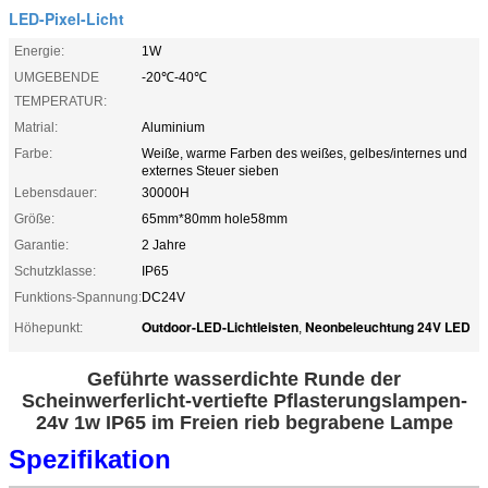
LED-Pixel-Licht
Energie:
1W
UMGEBENDE
-20℃-40℃
TEMPERATUR:
Matrial:
Aluminium
Farbe:
Weiße, warme Farben des weißes, gelbes/internes und
externes Steuer sieben
Lebensdauer:
30000H
Größe:
65mm*80mm hole58mm
Garantie:
2 Jahre
Schutzklasse:
IP65
Funktions-Spannung:
DC24V
Outdoor-LED-Lichtleisten
Neonbeleuchtung 24V LED
Höhepunkt:
,
Geführte wasserdichte Runde der
Scheinwerferlicht-vertiefte Pflasterungslampen-
24v 1w IP65 im Freien rieb begrabene Lampe
Spezifikation