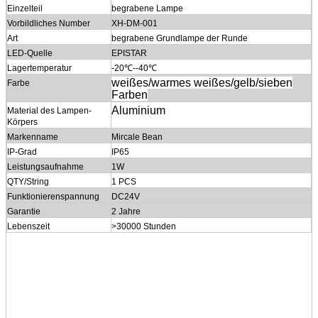
Einzelteil
begrabene Lampe
Vorbildliches Number
XH-DM-001
Art
begrabene Grundlampe der Runde
LED-Quelle
EPISTAR
Lagertemperatur
-20℃--40℃
weißes/warmes weißes/gelb/sieben
Farbe
Farben
Aluminium
Material des Lampen-
Körpers
Markenname
Mircale Bean
IP-Grad
IP65
Leistungsaufnahme
1W
QTY/String
1 PCS
Funktionierenspannung
DC24V
Garantie
2 Jahre
Lebenszeit
>30000 Stunden