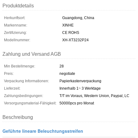
Produktdetails
Herkunftsort:
Guangdong, China
Markenname:
XINHE
Zertifizierung:
CE ROHS
Modellnummer:
XH-XT3232P24
Zahlung und Versand AGB
Min Bestellmenge:
28
Preis:
negotiate
Verpackung Informationen:
Papierkastenverpackung
Lieferzeit:
Innerhalb 1~ 3 Werktage
Zahlungsbedingungen:
T/T im Voraus, Western Union, Paypal, LC
Versorgungsmaterial-Fähigkeit:
50000pcs pro Monat
Beschreibung
Geführte lineare Beleuchtungsstreifen