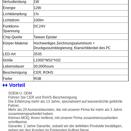
Verlustleistung
1W
Energie
12W
Lichtdämpfung
1%
Lichtstrom
100lm
Funktions-
DC24V
Spannung
Chip-Quelle
Taiwan Epistar
Körper-Material
Hochwertiges Zeichnungsaluminium +
Druckgusszinklegierung; Klarsichtdeckel des PC
LED-Art
3535
Größe
L1000*W32*H32
Lebensdauer
30,000hours
Bescheinigung
CER, ROHS
Farbe
RGB
♦♦ Vorteil
OEM/ODM
Willkommen
Schutz
IP65
SOEM U. ODM
Menge/Karton
28pcs
Führen Sie CER und RoHS-Bescheinigung
Die Erfahrung mehr als 13 Jahre, spezialisiert auf wasserdichte geführte
Fahrer,
Mehr als 20 Auslandskunden, die mit unserer Firma für mehr als 3 Jahre
zusammengearbeitet haben.
Kleines MOQ, Ihnen helfend, mit unserer Firma zusammenzuarbeiten
schrittweise.
Garantie: 2 Jahre Garantie, sobald wir die defekten Produkte bestätigen,
geben wir den Kunden im Folgenden Auftrag Neue.