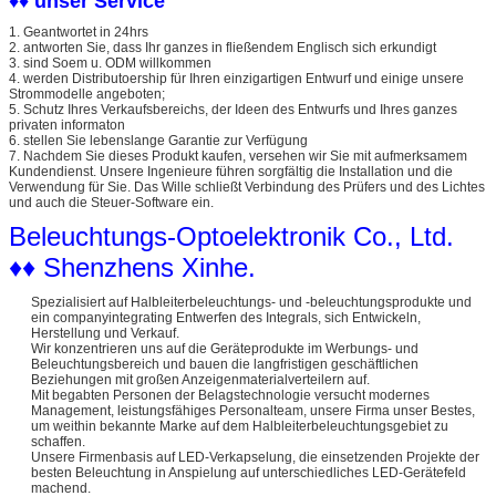
♦♦ unser Service
1. Geantwortet in 24hrs
2. antworten Sie, dass Ihr ganzes in fließendem Englisch sich erkundigt
3. sind Soem u. ODM willkommen
4. werden Distributoership für Ihren einzigartigen Entwurf und einige unsere
Strommodelle angeboten;
5. Schutz Ihres Verkaufsbereichs, der Ideen des Entwurfs und Ihres ganzes
privaten informaton
6. stellen Sie lebenslange Garantie zur Verfügung
7. Nachdem Sie dieses Produkt kaufen, versehen wir Sie mit aufmerksamem
Kundendienst. Unsere Ingenieure führen sorgfältig die Installation und die
Verwendung für Sie. Das Wille schließt Verbindung des Prüfers und des Lichtes
und auch die Steuer-Software ein.
Beleuchtungs-Optoelektronik Co., Ltd.
♦♦ Shenzhens Xinhe.
Spezialisiert auf Halbleiterbeleuchtungs- und -beleuchtungsprodukte und
ein companyintegrating Entwerfen des Integrals, sich Entwickeln,
Herstellung und Verkauf.
Wir konzentrieren uns auf die Geräteprodukte im Werbungs- und
Beleuchtungsbereich und bauen die langfristigen geschäftlichen
Beziehungen mit großen Anzeigenmaterialverteilern auf.
Mit begabten Personen der Belagstechnologie versucht modernes
Management, leistungsfähiges Personalteam, unsere Firma unser Bestes,
um weithin bekannte Marke auf dem Halbleiterbeleuchtungsgebiet zu
schaffen.
Unsere Firmenbasis auf LED-Verkapselung, die einsetzenden Projekte der
besten Beleuchtung in Anspielung auf unterschiedliches LED-Gerätefeld
machend.