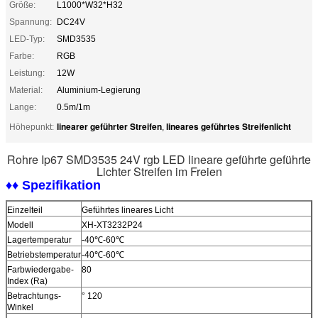
Größe:
L1000*W32*H32
Spannung:
DC24V
LED-Typ:
SMD3535
Farbe:
RGB
Leistung:
12W
Material:
Aluminium-Legierung
Lange:
0.5m/1m
linearer geführter Streifen
lineares geführtes Streifenlicht
Höhepunkt:
,
Rohre Ip67 SMD3535 24V rgb LED lineare geführte geführte
Lichter Streifen im Freien
♦♦ Spezifikation
Einzelteil
Geführtes lineares Licht
Modell
XH-XT3232P24
Lagertemperatur
-40℃-60℃
Betriebstemperatur
-40℃-60℃
Farbwiedergabe-
80
Index (Ra)
Betrachtungs-
° 120
Winkel