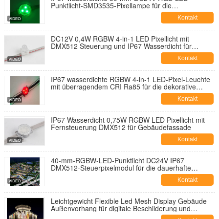
Punktlicht-SMD3535-Pixellampe für die
Architekturbeleuchtung von gewerblichen
Kontakt
Gebäudefassaden
DC12V 0,4W RGBW 4-in-1 LED Pixellicht mit
DMX512 Steuerung und IP67 Wasserdicht für
Vergnügungsparks
Kontakt
IP67 wasserdichte RGBW 4-in-1 LED-Pixel-Leuchte
mit überragendem CRI Ra85 für die dekorative
Außenbeleuchtung
Kontakt
IP67 Wasserdicht 0,75W RGBW LED Pixellicht mit
Fernsteuerung DMX512 für Gebäudefassade
Kontakt
40-mm-RGBW-LED-Punktlicht DC24V IP67
DMX512-Steuerpixelmodul für die dauerhafte
Beleuchtung von Ferien-Vergnügungsparks
Kontakt
Leichtgewicht Flexible Led Mesh Display Gebäude
Außenvorhang für digitale Beschilderung und
Displays