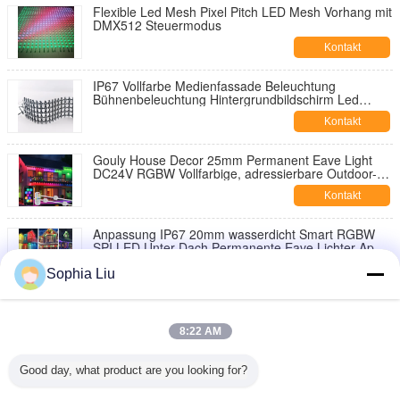
Flexible Led Mesh Pixel Pitch LED Mesh Vorhang mit
DMX512 Steuermodus
Kontakt
IP67 Vollfarbe Medienfassade Beleuchtung
Bühnenbeleuchtung Hintergrundbildschirm Led
Mesh Bildschirm
Kontakt
Gouly House Decor 25mm Permanent Eave Light
DC24V RGBW Vollfarbige, adressierbare Outdoor-
Weihnachts-Pixel-Lichter
Kontakt
Anpassung IP67 20mm wasserdicht Smart RGBW
SPI LED Unter Dach Permanente Eave Lichter App-
Steuerung Fernleuchten
Kontakt
Sophia Liu
Dekorative Wasserdichte Außen-Smart Pixel Led-
Eckenlicht RGB-Controller Permanente
8:22 AM
Dachbeleuchtung Punktlicht
Kontakt
Good day, what product are you looking for?
Weihnachtsstraßenleuchten 1,5 W IP67 RGBW
Intelligente Led-Eckenleuchten für den Außen- und